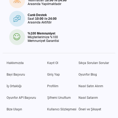
Teslimatları
10:00
ile
24:00
Arasında Yapılmaktadır
Canlı Destek
Saat
10:00
ile
24:00
Arasında Aktifdir
%100 Memnuniyet
Müşterilerimize %100
Memnuniyet Garantisi
Hakkımızda
Kayıt Ol
Sıkça Sorulan Sorular
Bayi Başvuru
Giriş Yap
Oyunfor Blog
İş Ortaklığı
Profilim
Nasıl Satın Alırım
Oyunfor API Başvuru
Şifremi Unuttum
Nasıl Satarım
Bize Ulaşın
Kullanıcı Sözleşmesi
Öneri ve Şikayet