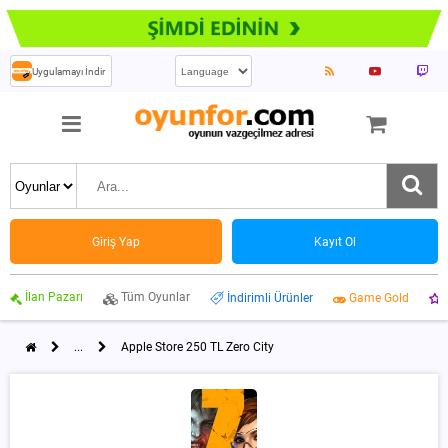
Uygulamayı İndir
Giriş Yap
Kayıt Ol
İlan Pazarı
Tüm Oyunlar
İndirimli Ürünler
Game Gold
...
Apple Store 250 TL Zero City