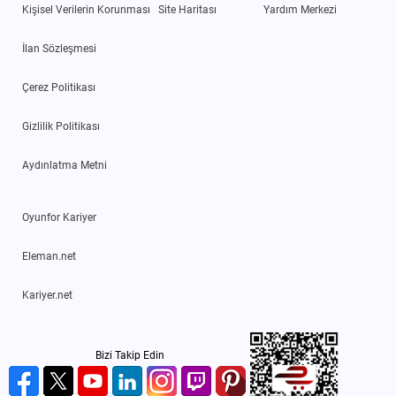
Kişisel Verilerin Korunması
Site Haritası
Yardım Merkezi
İlan Sözleşmesi
Çerez Politikası
Gizlilik Politikası
Aydınlatma Metni
Oyunfor Kariyer
Eleman.net
Kariyer.net
Bizi Takip Edin