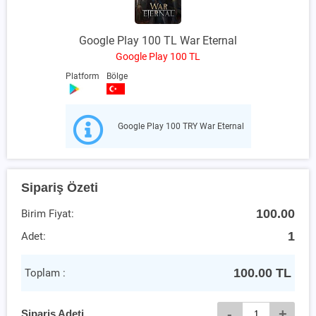
Google Play 100 TL War Eternal
Google Play 100 TL
Platform
Bölge
Google Play 100 TRY War Eternal
Sipariş Özeti
100.00
Birim Fiyat:
1
Adet:
100.00
TL
Toplam :
-
+
Sipariş Adeti