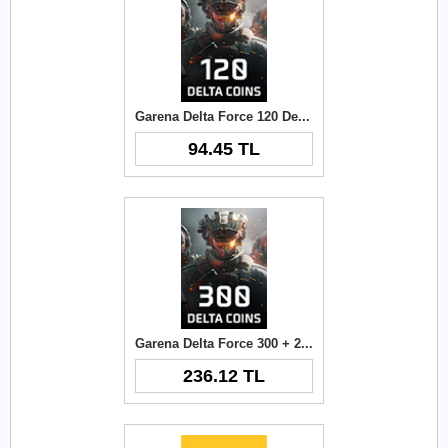
Garena Delta Force 120 Delta Coins TR
94.45 TL
Garena Delta Force 300 + 21 Delta Coins TR
236.12 TL