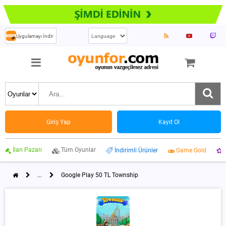
Uygulamayı İndir
Giriş Yap
Kayıt Ol
İlan Pazarı
Tüm Oyunlar
İndirimli Ürünler
Game Gold
...
Google Play 50 TL Township