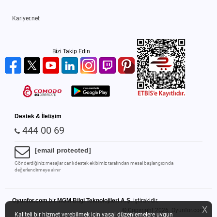
Kariyer.net
Bizi Takip Edin
Destek & İletişim
444 00 69
[email protected]
Gönderdiğiniz mesajlar canlı destek ekibimiz tarafından mesai başlangıcında
değerlendirmeye alınır
Oyunfor.com
bir
MGM Bilgi Teknolojileri A.Ş.
iştirakidir.
X
© Copyright 2026.
Oyunfor.com
Kaliteli bir hizmet verebilmek için yasal düzenlemelere uygun