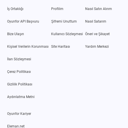
İş Ortaklığı
Profilim
Nasıl Satın Alırım
Oyunfor API Başvuru
Şifremi Unuttum
Nasıl Satarım
Bize Ulaşın
Kullanıcı Sözleşmesi
Öneri ve Şikayet
Kişisel Verilerin Korunması
Site Haritası
Yardım Merkezi
İlan Sözleşmesi
Çerez Politikası
Gizlilik Politikası
Aydınlatma Metni
Oyunfor Kariyer
Eleman.net