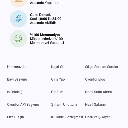
Arasında Yapılmaktadır
Canlı Destek
Saat
10:00
ile
24:00
Arasında Aktifdir
%100 Memnuniyet
Müşterilerimize %100
Memnuniyet Garantisi
Hakkımızda
Kayıt Ol
Sıkça Sorulan Sorular
Bayi Başvuru
Giriş Yap
Oyunfor Blog
İş Ortaklığı
Profilim
Nasıl Satın Alırım
Oyunfor API Başvuru
Şifremi Unuttum
Nasıl Satarım
Bize Ulaşın
Kullanıcı Sözleşmesi
Öneri ve Şikayet