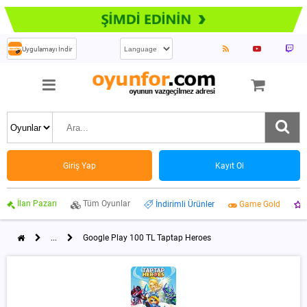
Uygulamayı İndir
Giriş Yap
Kayıt Ol
İlan Pazarı
Tüm Oyunlar
İndirimli Ürünler
Game Gold
...
Google Play 100 TL Taptap Heroes