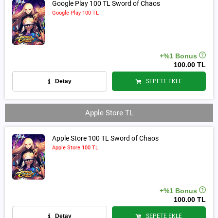
Google Play 100 TL Sword of Chaos
Google Play 100 TL
+%1 Bonus
100.00 TL
Detay
SEPETE EKLE
Apple Store TL
Apple Store 100 TL Sword of Chaos
Apple Store 100 TL
+%1 Bonus
100.00 TL
Detay
SEPETE EKLE