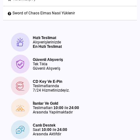
Sword of Chaos Elmas Nasıl Yüklenir
Hızlı Teslimat
Alışverişlerinizde
En Hızlı Teslimat
Güvenli Alışveriş
Tek Tıkla
Güvenli Alışveriş
CD Key Ve E-Pin
Teslimatlarında
7/24 Hizmetinizdeyiz.
İlanlar Ve Gold
Teslimatları
10:00
ile
24:00
Arasında Yapılmaktadır
Canlı Destek
Saat
10:00
ile
24:00
Arasında Aktifdir