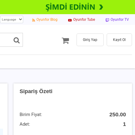
Oyunfor Blog
Oyunfor Tube
Oyunfor TV
Giriş Yap
Kayıt Ol
Sipariş Özeti
250.00
Birim Fiyat:
1
Adet: