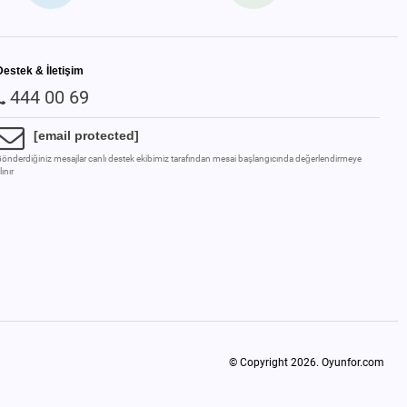
Destek & İletişim
444 00 69
[email protected]
önderdiğiniz mesajlar canlı destek ekibimiz tarafından mesai başlangıcında değerlendirmeye
lınır
© Copyright 2026.
Oyunfor.com