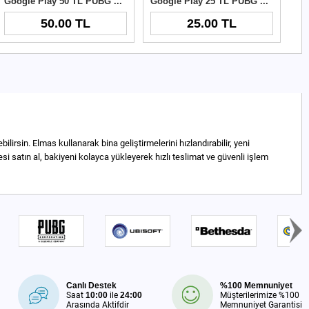
Google Play 50 TL PUBG New State NC
Google Play 25 TL PUBG New State NC
50.00 TL
25.00 TL
rsin. Elmas kullanarak bina geliştirmelerini hızlandırabilir, yeni
si satın al, bakiyeni kolayca yükleyerek hızlı teslimat ve güvenli işlem
Canlı Destek
%100 Memnuniyet
Saat
10:00
ile
24:00
Müşterilerimize %100
Arasında Aktifdir
Memnuniyet Garantisi