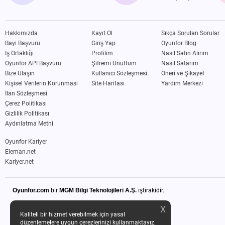
Hakkımızda
Kayıt Ol
Sıkça Sorulan Sorular
Bayi Başvuru
Giriş Yap
Oyunfor Blog
İş Ortaklığı
Profilim
Nasıl Satın Alırım
Oyunfor API Başvuru
Şifremi Unuttum
Nasıl Satarım
Bize Ulaşın
Kullanıcı Sözleşmesi
Öneri ve Şikayet
Kişisel Verilerin Korunması
Site Haritası
Yardım Merkezi
İlan Sözleşmesi
Çerez Politikası
Gizlilik Politikası
Aydınlatma Metni
Oyunfor Kariyer
Eleman.net
Kariyer.net
Oyunfor.com
bir
MGM Bilgi Teknolojileri A.Ş.
iştirakidir.
X
Kaliteli bir hizmet verebilmek için yasal
düzenlemelere uygun çerezlerinizi kullanmaktayız.