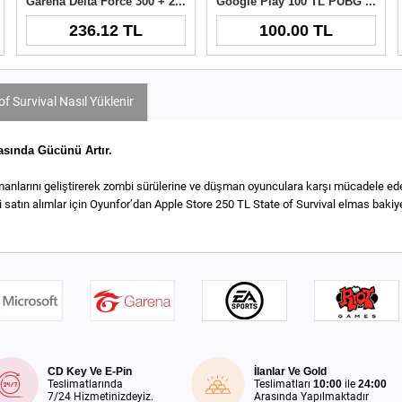
Garena Delta Force 300 + 21 Delta Coins TR
Google Play 100 TL PUBG New State NC
236.12 TL
100.00 TL
f Survival Nasıl Yüklenir
asında Gücünü Artır.
anlarını geliştirerek zombi sürülerine ve düşman oyunculara karşı mücadele edebili
çi satın alımlar için Oyunfor’dan Apple Store 250 TL State of Survival elmas bakiye
CD Key Ve E-Pin
İlanlar Ve Gold
Teslimatlarında
Teslimatları
10:00
ile
24:00
7/24 Hizmetinizdeyiz.
Arasında Yapılmaktadır