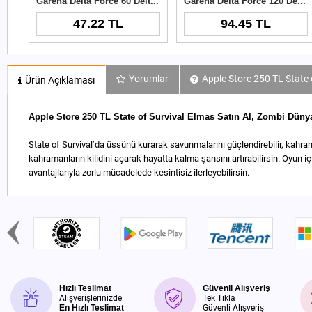
Garena Delta Force 60 Delta Coins TR
Garena Delta Force 120 Delta Coins TR
47.22 TL
94.45 TL
Yorumlar
Apple Store 250 TL State o
Ürün Açıklaması
Apple Store 250 TL State of Survival Elmas Satın Al, Zombi Düny
State of Survival’da üssünü kurarak savunmalarını güçlendirebilir, kahram
kahramanların kilidini açarak hayatta kalma şansını artırabilirsin. Oyun i
avantajlarıyla zorlu mücadelede kesintisiz ilerleyebilirsin.
Hızlı Teslimat
Güvenli Alışveriş
Alışverişlerinizde
Tek Tıkla
En Hızlı Teslimat
Güvenli Alışveriş