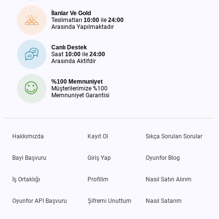
İlanlar Ve Gold
Teslimatları
10:00
ile
24:00
Arasında Yapılmaktadır
Canlı Destek
Saat
10:00
ile
24:00
Arasında Aktifdir
%100 Memnuniyet
Müşterilerimize %100
Memnuniyet Garantisi
Hakkımızda
Kayıt Ol
Sıkça Sorulan Sorular
Bayi Başvuru
Giriş Yap
Oyunfor Blog
İş Ortaklığı
Profilim
Nasıl Satın Alırım
Oyunfor API Başvuru
Şifremi Unuttum
Nasıl Satarım