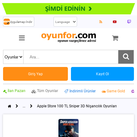
Uygulamayı İndir
Giriş Yap
Kayıt Ol
İlan Pazarı
Tüm Oyunlar
İndirimli Ürünler
Game Gold
...
Apple Store 100 TL Sniper 3D Nişancılık Oyunları