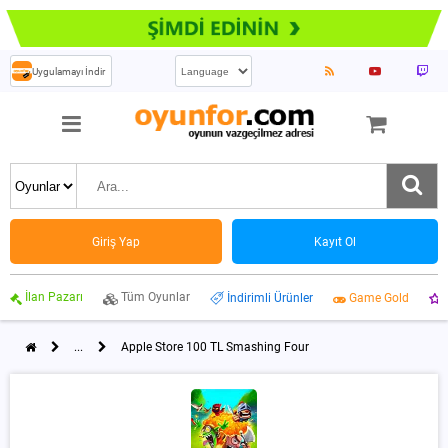
Uygulamayı İndir
Giriş Yap
Kayıt Ol
İlan Pazarı
Tüm Oyunlar
İndirimli Ürünler
Game Gold
...
Apple Store 100 TL Smashing Four