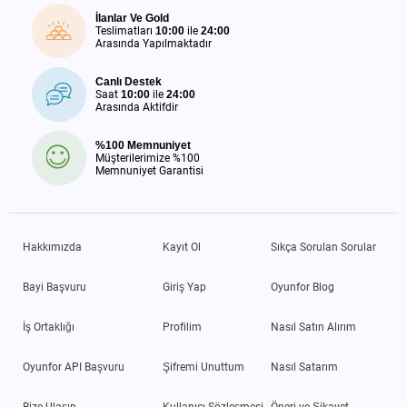
İlanlar Ve Gold
Teslimatları
10:00
ile
24:00
Arasında Yapılmaktadır
Canlı Destek
Saat
10:00
ile
24:00
Arasında Aktifdir
%100 Memnuniyet
Müşterilerimize %100
Memnuniyet Garantisi
Hakkımızda
Kayıt Ol
Sıkça Sorulan Sorular
Bayi Başvuru
Giriş Yap
Oyunfor Blog
İş Ortaklığı
Profilim
Nasıl Satın Alırım
Oyunfor API Başvuru
Şifremi Unuttum
Nasıl Satarım
Bize Ulaşın
Kullanıcı Sözleşmesi
Öneri ve Şikayet