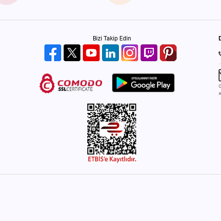
Bizi Takip Edin
G
a