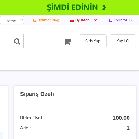
Oyunfor Blog
Oyunfor Tube
Oyunfor TV
Giriş Yap
Kayıt Ol
Sipariş Özeti
100.00
Birim Fiyat:
1
Adet: