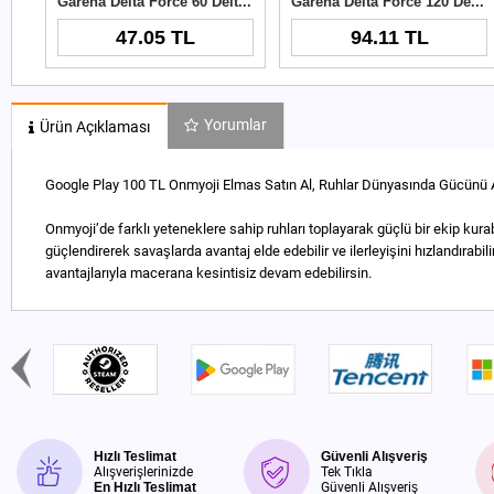
Garena Delta Force 60 Delta Coins TR
Garena Delta Force 120 Delta Coins TR
47.05 TL
94.11 TL
Yorumlar
Ürün Açıklaması
Google Play 100 TL Onmyoji Elmas Satın Al, Ruhlar Dünyasında Gücünü Ar
Onmyoji’de farklı yeteneklere sahip ruhları toplayarak güçlü bir ekip kurabi
güçlendirerek savaşlarda avantaj elde edebilir ve ilerleyişini hızlandırabi
avantajlarıyla macerana kesintisiz devam edebilirsin.
Hızlı Teslimat
Güvenli Alışveriş
Alışverişlerinizde
Tek Tıkla
En Hızlı Teslimat
Güvenli Alışveriş