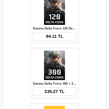
Garena Delta Force 120 Delta Coins TR
94.11 TL
Garena Delta Force 300 + 21 Delta Coins TR
235.27 TL