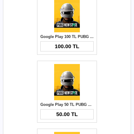
Google Play 100 TL PUBG New State NC
100.00 TL
Google Play 50 TL PUBG New State NC
50.00 TL