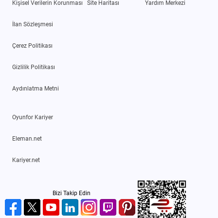
Kişisel Verilerin Korunması
Site Haritası
Yardım Merkezi
İlan Sözleşmesi
Çerez Politikası
Gizlilik Politikası
Aydınlatma Metni
Oyunfor Kariyer
Eleman.net
Kariyer.net
Bizi Takip Edin