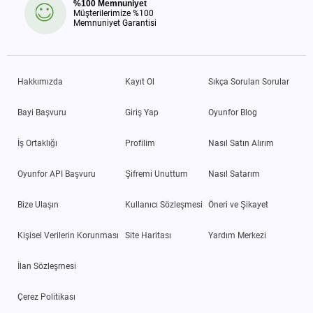
%100 Memnuniyet
Müşterilerimize %100
Memnuniyet Garantisi
Hakkımızda
Kayıt Ol
Sıkça Sorulan Sorular
Bayi Başvuru
Giriş Yap
Oyunfor Blog
İş Ortaklığı
Profilim
Nasıl Satın Alırım
Oyunfor API Başvuru
Şifremi Unuttum
Nasıl Satarım
Bize Ulaşın
Kullanıcı Sözleşmesi
Öneri ve Şikayet
Kişisel Verilerin Korunması
Site Haritası
Yardım Merkezi
İlan Sözleşmesi
Çerez Politikası