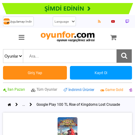
Uygulamayı İndir
Giriş Yap
Kayıt Ol
İlan Pazarı
Tüm Oyunlar
İndirimli Ürünler
Game Gold
...
Google Play 100 TL Rise of Kingdoms Lost Crusade