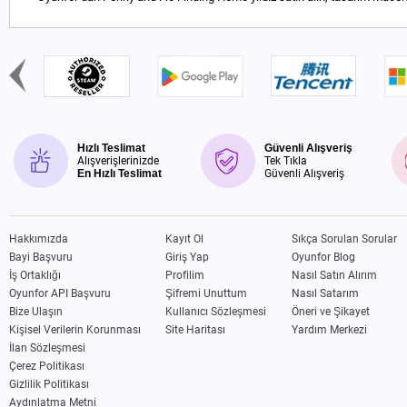
Hızlı Teslimat
Güvenli Alışveriş
Alışverişlerinizde
Tek Tıkla
En Hızlı Teslimat
Güvenli Alışveriş
Hakkımızda
Kayıt Ol
Sıkça Sorulan Sorular
Bayi Başvuru
Giriş Yap
Oyunfor Blog
İş Ortaklığı
Profilim
Nasıl Satın Alırım
Oyunfor API Başvuru
Şifremi Unuttum
Nasıl Satarım
Bize Ulaşın
Kullanıcı Sözleşmesi
Öneri ve Şikayet
Kişisel Verilerin Korunması
Site Haritası
Yardım Merkezi
İlan Sözleşmesi
Çerez Politikası
Gizlilik Politikası
Aydınlatma Metni