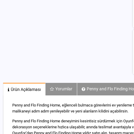
Yorumlar
Penny and Flo Finding Ho
Ürün Açıklaması
Penny and Flo Finding Home, eğlenceli bulmaca görevlerini ev yenileme tema
malikaneyi adım adım yenileyebilir ve yeni alanların kilidini açabilirsin.
Penny and Flo Finding Home deneyimini kesintisiz sürdürmek için Oyunfor ü
dekorasyon seçeneklerine hızlıca ulaşabilir, anında teslimat avantajıyla v
Oyunfor’dan Penny and Flo Finding Home yıldız satın alın, tasarım macer