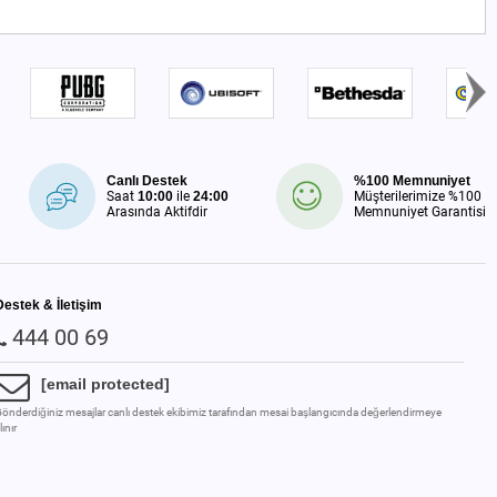
Canlı Destek
%100 Memnuniyet
Saat
10:00
ile
24:00
Müşterilerimize %100
Arasında Aktifdir
Memnuniyet Garantisi
Destek & İletişim
444 00 69
[email protected]
önderdiğiniz mesajlar canlı destek ekibimiz tarafından mesai başlangıcında değerlendirmeye
lınır