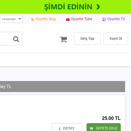
Oyunfor Blog
Oyunfor Tube
Oyunfor TV
Giriş Yap
Kayıt Ol
lay TL
25.00 TL
DETAY
SEPETE EKLE