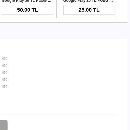
Google Play 50 TL PUBG New State NC
Google Play 25 TL PUBG New State NC
50.00 TL
25.00 TL
%0
%0
%0
%0
%0