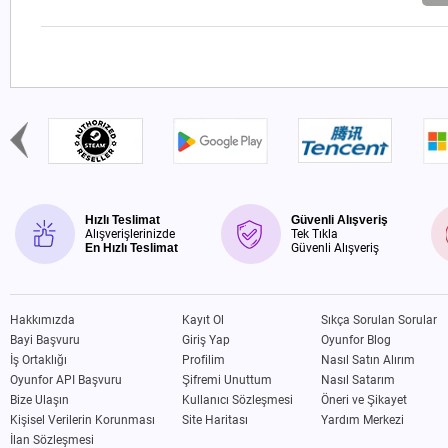
Hızlı Teslimat
Güvenli Alışveriş
Alışverişlerinizde
Tek Tıkla
En Hızlı Teslimat
Güvenli Alışveriş
Hakkımızda
Kayıt Ol
Sıkça Sorulan Sorular
Bayi Başvuru
Giriş Yap
Oyunfor Blog
İş Ortaklığı
Profilim
Nasıl Satın Alırım
Oyunfor API Başvuru
Şifremi Unuttum
Nasıl Satarım
Bize Ulaşın
Kullanıcı Sözleşmesi
Öneri ve Şikayet
Kişisel Verilerin Korunması
Site Haritası
Yardım Merkezi
İlan Sözleşmesi