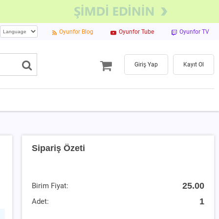
Oyunfor Blog
Oyunfor Tube
Oyunfor TV
Giriş Yap
Kayıt Ol
Sipariş Özeti
25.00
Birim Fiyat:
1
Adet: