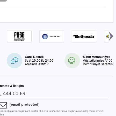
Canlı Destek
%100 Memnuniyet
Saat
10:00
ile
24:00
Müşterilerimize %100
Arasında Aktifdir
Memnuniyet Garantisi
Destek & İletişim
444 00 69
[email protected]
önderdiğiniz mesajlar canlı destek ekibimiz tarafından mesai başlangıcında değerlendirmeye
lınır