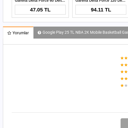
Garena Delta Force 60 Delta Coins TR
Garena Delta Force 120 Delta Coins TR
47.05 TL
94.11 TL
Google Play 25 TL NBA 2K Mobile Basketball Gam
Yorumlar