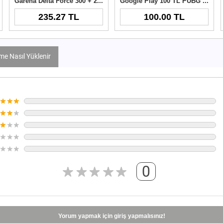
Garena Delta Force 300 + 21 Delta Coins TR
Google Play 100 TL PUBG New State NC
235.27 TL
100.00 TL
e Nasıl Yüklenir
0
Yorum yapmak için giriş yapmalısınız!