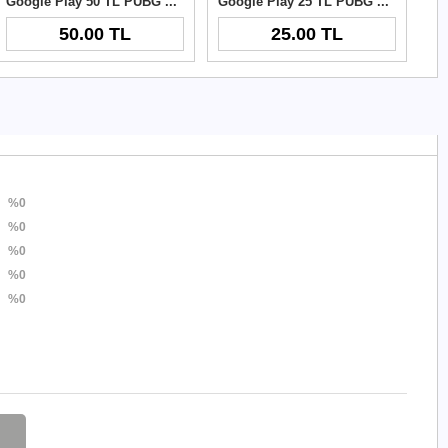
Google Play 50 TL PUBG New State NC
Google Play 25 TL PUBG New State NC
50.00 TL
25.00 TL
%0
%0
%0
%0
%0