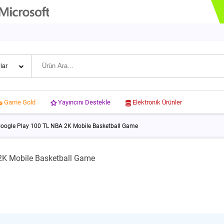
Yayıncını Destekle
Elektronik Ürünler
Game Gold
oogle Play 100 TL NBA 2K Mobile Basketball Game
2K Mobile Basketball Game