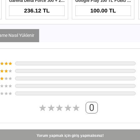
Garena Delta Force 300 + 21 Delta Coins TR
Google Play 100 TL PUBG New State NC
236.12 TL
100.00 TL
me Nasıl Yüklenir
0
Yorum yapmak için giriş yapmalısınız!