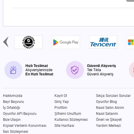
Hızlı Teslimat
Güvenli Alışveriş
Alışverişlerinizde
Tek Tıkla
En Hızlı Teslimat
Güvenli Alışveriş
Hakkımızda
Kayıt Ol
Sıkça Sorulan Sorular
Bayi Başvuru
Giriş Yap
Oyunfor Blog
İş Ortaklığı
Profilim
Nasıl Satın Alırım
Oyunfor API Başvuru
Şifremi Unuttum
Nasıl Satarım
Bize Ulaşın
Kullanıcı Sözleşmesi
Öneri ve Şikayet
Kişisel Verilerin Korunması
Site Haritası
Yardım Merkezi
İlan Sözleşmesi