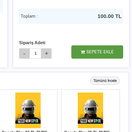
100.00
TL
Toplam :
Sipariş Adeti
SEPETE EKLE
-
+
Tümünü İncele