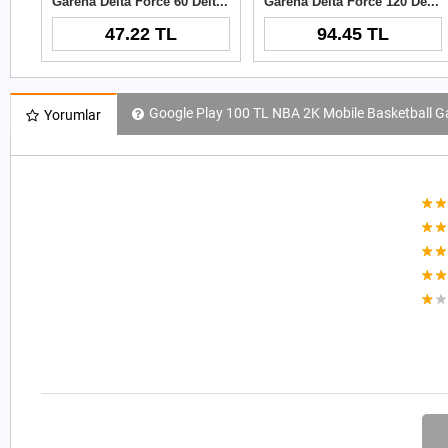
Garena Delta Force 60 Delta Coins TR
Garena Delta Force 120 Delta Coins TR
47.22 TL
94.45 TL
Google Play 100 TL NBA 2K Mobile Basketball Ga
Yorumlar