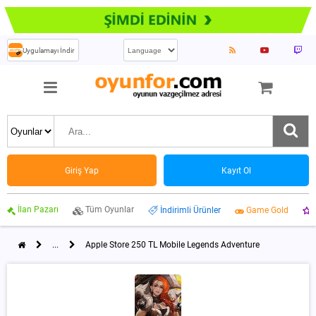
Uygulamayı İndir
Giriş Yap
Kayıt Ol
İlan Pazarı
Tüm Oyunlar
İndirimli Ürünler
Game Gold
...
Apple Store 250 TL Mobile Legends Adventure