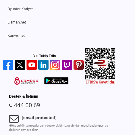
Oyunfor Kariyer
Eleman.net
Kariyer.net
Bizi Takip Edin
Destek & İletişim
444 00 69
[email protected]
Gönderdiğiniz mesajlar canlı destek ekibimiz tarafından mesai başlangıcında
değerlendirmeye alınır