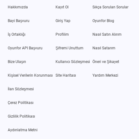
Hakkımızda
Kayıt Ol
Sıkça Sorulan Sorular
Bayi Başvuru
Giriş Yap
Oyunfor Blog
İş Ortaklığı
Profilim
Nasıl Satın Alırım
Oyunfor API Başvuru
Şifremi Unuttum
Nasıl Satarım
Bize Ulaşın
Kullanıcı Sözleşmesi
Öneri ve Şikayet
Kişisel Verilerin Korunması
Site Haritası
Yardım Merkezi
İlan Sözleşmesi
Çerez Politikası
Gizlilik Politikası
Aydınlatma Metni