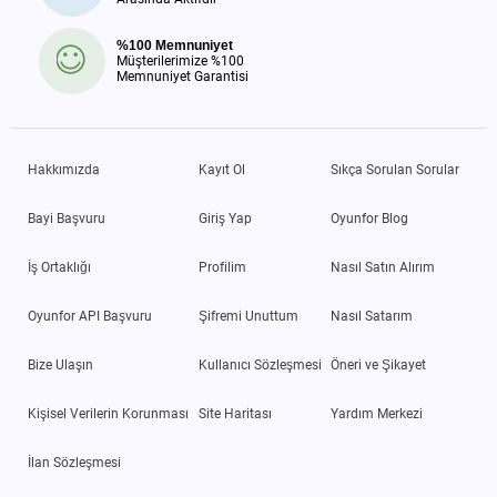
%100 Memnuniyet
Müşterilerimize %100
Memnuniyet Garantisi
Hakkımızda
Kayıt Ol
Sıkça Sorulan Sorular
Bayi Başvuru
Giriş Yap
Oyunfor Blog
İş Ortaklığı
Profilim
Nasıl Satın Alırım
Oyunfor API Başvuru
Şifremi Unuttum
Nasıl Satarım
Bize Ulaşın
Kullanıcı Sözleşmesi
Öneri ve Şikayet
Kişisel Verilerin Korunması
Site Haritası
Yardım Merkezi
İlan Sözleşmesi