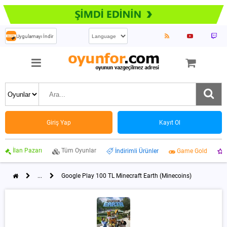
Uygulamayı İndir
Giriş Yap
Kayıt Ol
İlan Pazarı
Tüm Oyunlar
İndirimli Ürünler
Game Gold
...
Google Play 100 TL Minecraft Earth (Minecoins)