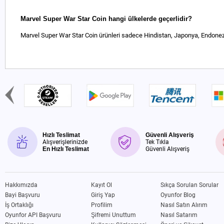
Marvel Super War Star Coin hangi ülkelerde geçerlidir?
Marvel Super War Star Coin ürünleri sadece Hindistan, Japonya, Endonezy
Hızlı Teslimat
Güvenli Alışveriş
Alışverişlerinizde
Tek Tıkla
En Hızlı Teslimat
Güvenli Alışveriş
Hakkımızda
Kayıt Ol
Sıkça Sorulan Sorular
Bayi Başvuru
Giriş Yap
Oyunfor Blog
İş Ortaklığı
Profilim
Nasıl Satın Alırım
Oyunfor API Başvuru
Şifremi Unuttum
Nasıl Satarım