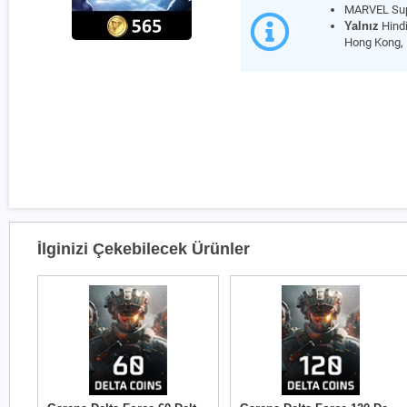
MARVEL Sup
Yalnız
Hindi
Hong Kong
İlginizi Çekebilecek Ürünler