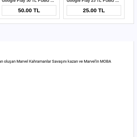
Google Play 50 TL PUBG New State NC
Google Play 25 TL PUBG New State NC
50.00 TL
25.00 TL
rdan oluşan Marvel Kahramanlar Savaşını kazan ve Marvel'in MOBA