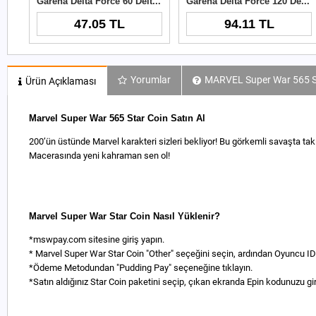
Garena Delta Force 60 Delta Coins TR
Garena Delta Force 120 Delta Coins TR
47.05 TL
94.11 TL
Yorumlar
MARVEL Super War 565 Sta
Ürün Açıklaması
Marvel Super War 565 Star Coin Satın Al
200’ün üstünde Marvel karakteri sizleri bekliyor! Bu görkemli savaşta 
Macerasında yeni kahraman sen ol!
Marvel Super War Star Coin Nasıl Yüklenir?
*mswpay.com sitesine giriş yapın.
* Marvel Super War Star Coin "Other" seçeğini seçin, ardından Oyuncu ID in
*Ödeme Metodundan "Pudding Pay" seçeneğine tıklayın.
*Satın aldığınız Star Coin paketini seçip, çıkan ekranda Epin kodunuzu gir