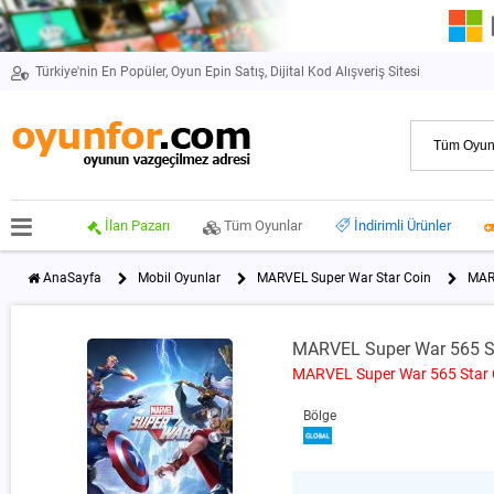
Türkiye'nin En Popüler, Oyun Epin Satış, Dijital Kod Alışveriş Sitesi
İlan Pazarı
Tüm Oyunlar
İndirimli Ürünler
AnaSayfa
Mobil Oyunlar
MARVEL Super War Star Coin
MAR
MARVEL Super War 565 S
MARVEL Super War 565 Star 
Bölge