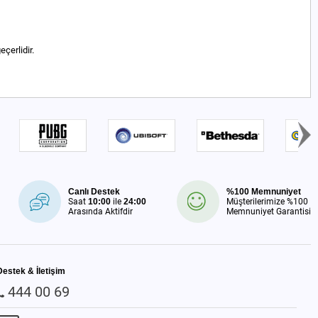
çerlidir.
Canlı Destek
%100 Memnuniyet
Saat
10:00
ile
24:00
Müşterilerimize %100
Arasında Aktifdir
Memnuniyet Garantisi
Destek & İletişim
444 00 69