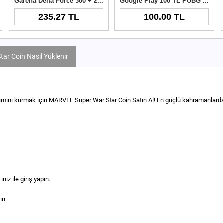
Garena Delta Force 300 + 21 Delta Coins TR
Google Play 100 TL PUBG New State NC
235.27 TL
100.00 TL
r Coin Nasıl Yüklenir
takımını kurmak için MARVEL Super War Star Coin Satın Al! En güçlü kahramanla
iz ile giriş yapın.
in.