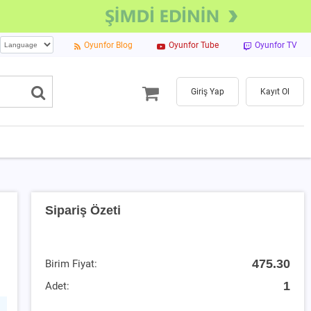
Oyunfor Blog
Oyunfor Tube
Oyunfor TV
Giriş Yap
Kayıt Ol
Sipariş Özeti
475.30
Birim Fiyat:
1
Adet: