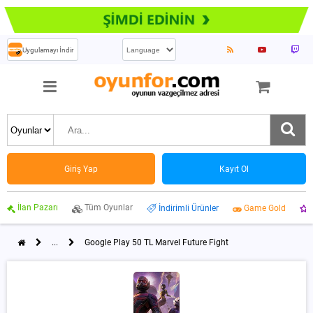
Uygulamayı İndir
Giriş Yap
Kayıt Ol
İlan Pazarı
Tüm Oyunlar
İndirimli Ürünler
Game Gold
...
Google Play 50 TL Marvel Future Fight