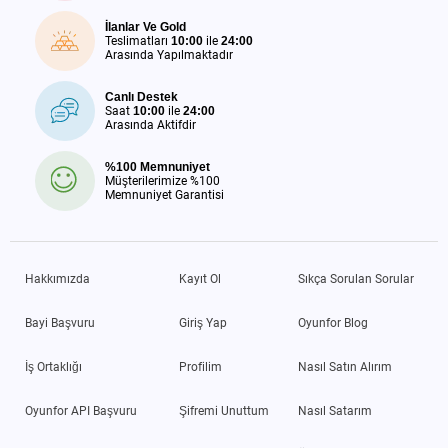
İlanlar Ve Gold
Teslimatları
10:00
ile
24:00
Arasında Yapılmaktadır
Canlı Destek
Saat
10:00
ile
24:00
Arasında Aktifdir
%100 Memnuniyet
Müşterilerimize %100
Memnuniyet Garantisi
Hakkımızda
Kayıt Ol
Sıkça Sorulan Sorular
Bayi Başvuru
Giriş Yap
Oyunfor Blog
İş Ortaklığı
Profilim
Nasıl Satın Alırım
Oyunfor API Başvuru
Şifremi Unuttum
Nasıl Satarım