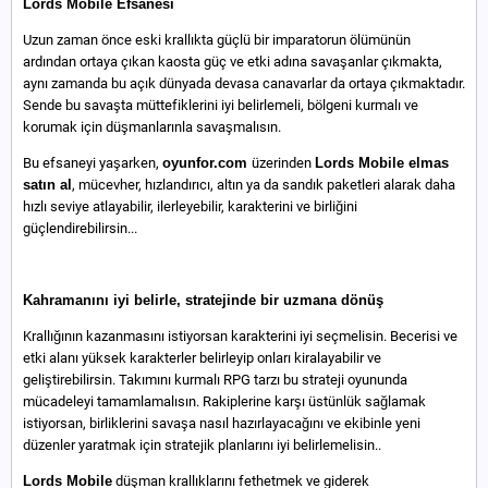
Lords Mobile Efsanesi
Uzun zaman önce eski krallıkta güçlü bir imparatorun ölümünün
ardından ortaya çıkan kaosta güç ve etki adına savaşanlar çıkmakta,
aynı zamanda bu açık dünyada devasa canavarlar da ortaya çıkmaktadır.
Sende bu savaşta müttefiklerini iyi belirlemeli, bölgeni kurmalı ve
korumak için düşmanlarınla savaşmalısın.
Bu efsaneyi yaşarken,
oyunfor.com
üzerinden
Lords Mobile elmas
satın al
, mücevher, hızlandırıcı, altın ya da sandık paketleri alarak daha
hızlı seviye atlayabilir, ilerleyebilir, karakterini ve birliğini
güçlendirebilirsin...
Kahramanını iyi belirle, stratejinde bir uzmana dönüş
Krallığının kazanmasını istiyorsan karakterini iyi seçmelisin. Becerisi ve
etki alanı yüksek karakterler belirleyip onları kiralayabilir ve
geliştirebilirsin. Takımını kurmalı RPG tarzı bu strateji oyununda
mücadeleyi tamamlamalısın. Rakiplerine karşı üstünlük sağlamak
istiyorsan, birliklerini savaşa nasıl hazırlayacağını ve ekibinle yeni
düzenler yaratmak için stratejik planlarını iyi belirlemelisin..
Lords Mobile
düşman krallıklarını fethetmek ve giderek