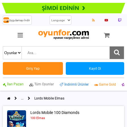
Uygulamayı İndir
Giriş Yap
Kayıt Ol
İlan Pazarı
Tüm Oyunlar
İndirimli Ürünler
Game Gold
...
Lords Mobile Elmas
Lords Mobile 100 Diamonds
100 Elmas