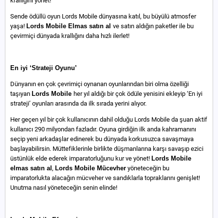
krallığını yönet!
Sende ödüllü oyun Lords Mobile dünyasına katıl, bu büyülü atmosfer
yaşa!
Lords Mobile
Elmas satın al
ve satın aldığın paketler ile bu
çevirmiçi dünyada krallığını daha hızlı ilerlet!
En iyi ‘Strateji Oyunu’
Dünyanın en çok çevrimiçi oynanan oyunlarından biri olma özelliği
taşıyan
Lords Mobile
her yıl aldığı bir çok ödüle yenisini ekleyip ‘En iyi
strateji’ oyunları arasında da ilk sırada yerini alıyor.
Her geçen yıl bir çok kullanıcının dahil olduğu Lords Mobile da şuan aktif
kullanıcı 290 milyondan fazladır. Oyuna girdiğin ilk anda kahramanını
seçip yeni arkadaşlar edinerek bu dünyada korkusuzca savaşmaya
başlayabilirsin. Müttefiklerinle birlikte düşmanlarına karşı savaşıp ezici
üstünlük elde ederek imparatorluğunu kur ve yönet!
Lords Mobile
elmas satın al
,
Lords Mobile Mücevher
yöneteceğin bu
imparatorlukta alacağın mücveher ve sandıklarla topraklarını genişlet!
Unutma nasıl yöneteceğin senin elinde!