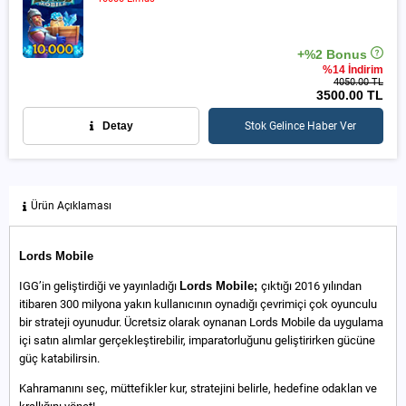
+%2 Bonus
%14 İndirim
4050.00 TL
3500.00 TL
Detay
Stok Gelince Haber Ver
Ürün Açıklaması
Lords Mobile
IGG’in geliştirdiği ve yayınladığı
Lord
s
Mobile;
çıktığı 2016 yılından
itibaren 300 milyona yakın kullanıcının oynadığı çevrimiçi çok oyunculu
bir strateji oyunudur. Ücretsiz olarak oynanan Lords Mobile da uygulama
içi satın alımlar gerçekleştirebilir, imparatorluğunu geliştirirken gücüne
güç katabilirsin.
Kahramanını seç, müttefikler kur, stratejini belirle, hedefine odaklan ve