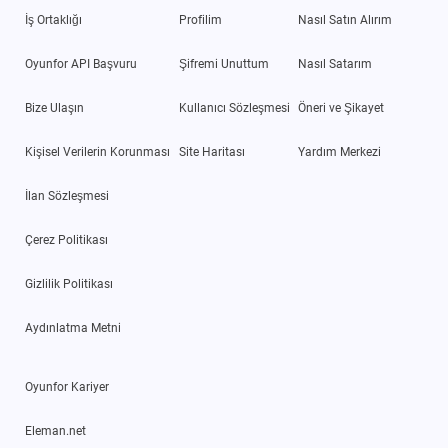
İş Ortaklığı
Profilim
Nasıl Satın Alırım
Oyunfor API Başvuru
Şifremi Unuttum
Nasıl Satarım
Bize Ulaşın
Kullanıcı Sözleşmesi
Öneri ve Şikayet
Kişisel Verilerin Korunması
Site Haritası
Yardım Merkezi
İlan Sözleşmesi
Çerez Politikası
Gizlilik Politikası
Aydınlatma Metni
Oyunfor Kariyer
Eleman.net