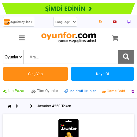
Uygulamayı İndir
Giriş Yap
Kayıt Ol
İlan Pazarı
Tüm Oyunlar
İndirimli Ürünler
Game Gold
...
Jawaker 4250 Token