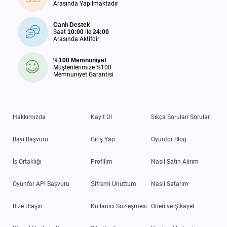
Arasında Yapılmaktadır
Canlı Destek
Saat
10:00
ile
24:00
Arasında Aktifdir
%100 Memnuniyet
Müşterilerimize %100
Memnuniyet Garantisi
Hakkımızda
Kayıt Ol
Sıkça Sorulan Sorular
Bayi Başvuru
Giriş Yap
Oyunfor Blog
İş Ortaklığı
Profilim
Nasıl Satın Alırım
Oyunfor API Başvuru
Şifremi Unuttum
Nasıl Satarım
Bize Ulaşın
Kullanıcı Sözleşmesi
Öneri ve Şikayet