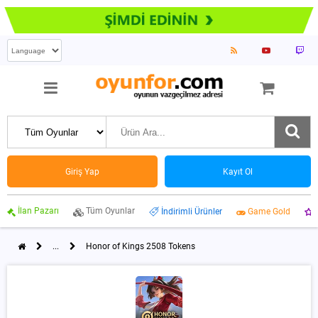
Giriş Yap
Kayıt Ol
İlan Pazarı
Tüm Oyunlar
İndirimli Ürünler
Game Gold
...
Honor of Kings 2508 Tokens