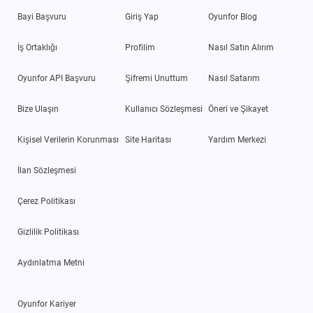
Bayi Başvuru
Giriş Yap
Oyunfor Blog
İş Ortaklığı
Profilim
Nasıl Satın Alırım
Oyunfor API Başvuru
Şifremi Unuttum
Nasıl Satarım
Bize Ulaşın
Kullanıcı Sözleşmesi
Öneri ve Şikayet
Kişisel Verilerin Korunması
Site Haritası
Yardım Merkezi
İlan Sözleşmesi
Çerez Politikası
Gizlilik Politikası
Aydınlatma Metni
Oyunfor Kariyer