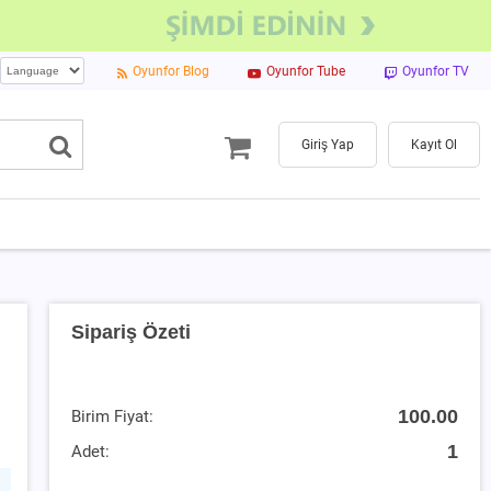
Oyunfor Blog
Oyunfor Tube
Oyunfor TV
Giriş Yap
Kayıt Ol
Sipariş Özeti
100.00
Birim Fiyat:
1
Adet: