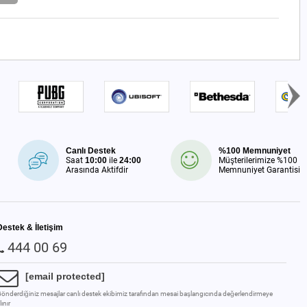
Canlı Destek
%100 Memnuniyet
Saat
10:00
ile
24:00
Müşterilerimize %100
Arasında Aktifdir
Memnuniyet Garantisi
Destek & İletişim
444 00 69
[email protected]
önderdiğiniz mesajlar canlı destek ekibimiz tarafından mesai başlangıcında değerlendirmeye
lınır