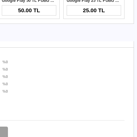
Google Play 50 TL PUBG New State NC
Google Play 25 TL PUBG New State NC
50.00 TL
25.00 TL
%0
%0
%0
%0
%0