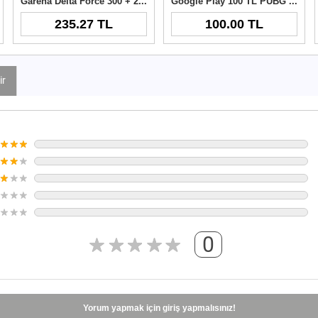
Garena Delta Force 300 + 21 Delta Coins TR
Google Play 100 TL PUBG New State NC
235.27 TL
100.00 TL
ir
0
Yorum yapmak için giriş yapmalısınız!