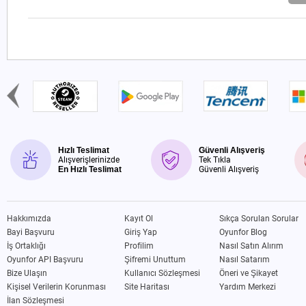
Hızlı Teslimat
Güvenli Alışveriş
Alışverişlerinizde
Tek Tıkla
En Hızlı Teslimat
Güvenli Alışveriş
Hakkımızda
Kayıt Ol
Sıkça Sorulan Sorular
Bayi Başvuru
Giriş Yap
Oyunfor Blog
İş Ortaklığı
Profilim
Nasıl Satın Alırım
Oyunfor API Başvuru
Şifremi Unuttum
Nasıl Satarım
Bize Ulaşın
Kullanıcı Sözleşmesi
Öneri ve Şikayet
Kişisel Verilerin Korunması
Site Haritası
Yardım Merkezi
İlan Sözleşmesi