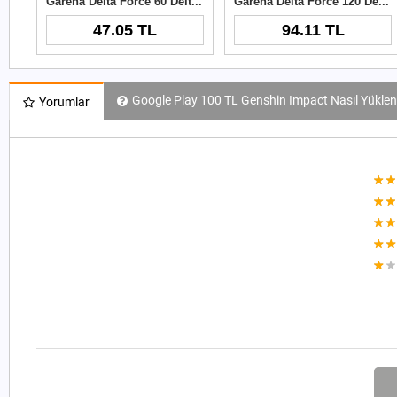
Garena Delta Force 60 Delta Coins TR
Garena Delta Force 120 Delta Coins TR
47.05 TL
94.11 TL
Google Play 100 TL Genshin Impact Nasıl Yüklen
Yorumlar