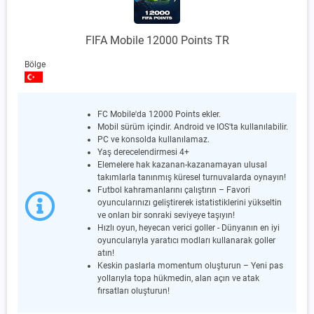
FIFA Mobile 12000 Points TR
Bölge
FC Mobile'da 12000 Points ekler.
Mobil sürüm içindir. Android ve IOS'ta kullanılabilir.
PC ve konsolda kullanılamaz.
Yaş derecelendirmesi 4+
Elemelere hak kazanan-kazanamayan ulusal
takımlarla tanınmış küresel turnuvalarda oynayın!
Futbol kahramanlarını çalıştırın – Favori
oyuncularınızı geliştirerek istatistiklerini yükseltin
ve onları bir sonraki seviyeye taşıyın!
Hızlı oyun, heyecan verici goller - Dünyanın en iyi
oyuncularıyla yaratıcı modları kullanarak goller
atın!
Keskin paslarla momentum oluşturun – Yeni pas
yollarıyla topa hükmedin, alan açın ve atak
fırsatları oluşturun!