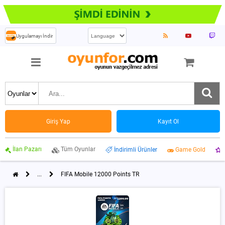
Uygulamayı İndir
Giriş Yap
Kayıt Ol
İlan Pazarı
Tüm Oyunlar
İndirimli Ürünler
Game Gold
...
FIFA Mobile 12000 Points TR