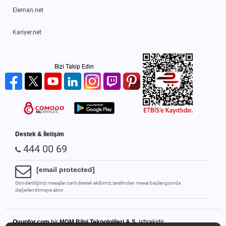
Eleman.net
Kariyer.net
Bizi Takip Edin
Destek & İletişim
444 00 69
[email protected]
Gönderdiğiniz mesajlar canlı destek ekibimiz tarafından mesai başlangıcında
değerlendirmeye alınır
Oyunfor.com
bir
MGM Bilgi Teknolojileri A.Ş.
iştirakidir.