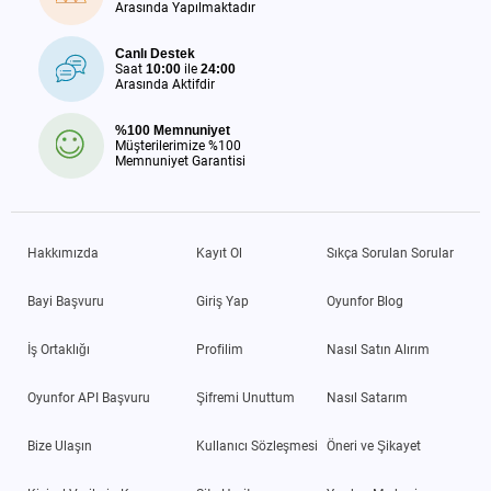
Arasında Yapılmaktadır
Canlı Destek
Saat
10:00
ile
24:00
Arasında Aktifdir
%100 Memnuniyet
Müşterilerimize %100
Memnuniyet Garantisi
Hakkımızda
Kayıt Ol
Sıkça Sorulan Sorular
Bayi Başvuru
Giriş Yap
Oyunfor Blog
İş Ortaklığı
Profilim
Nasıl Satın Alırım
Oyunfor API Başvuru
Şifremi Unuttum
Nasıl Satarım
Bize Ulaşın
Kullanıcı Sözleşmesi
Öneri ve Şikayet