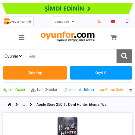
Uygulamayı İndir
Giriş Yap
Kayıt Ol
İlan Pazarı
Tüm Oyunlar
İndirimli Ürünler
Game Gold
...
Apple Store 250 TL Devil Hunter Eternal War