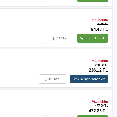
%1 İndirim
95.40 TL
94.45 TL
DETAY
SEPETE EKLE
%1 İndirim
238.50 TL
236.12 TL
DETAY
Stok Gelince Haber Ver
%1 İndirim
477.00 TL
472.23 TL