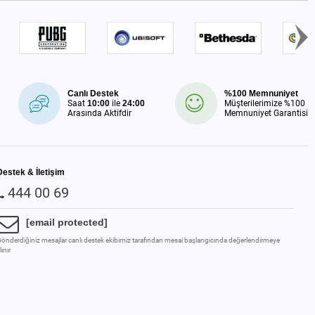
Canlı Destek
%100 Memnuniyet
Saat
10:00
ile
24:00
Müşterilerimize %100
Arasında Aktifdir
Memnuniyet Garantisi
Destek & İletişim
444 00 69
[email protected]
önderdiğiniz mesajlar canlı destek ekibimiz tarafından mesai başlangıcında değerlendirmeye
lınır