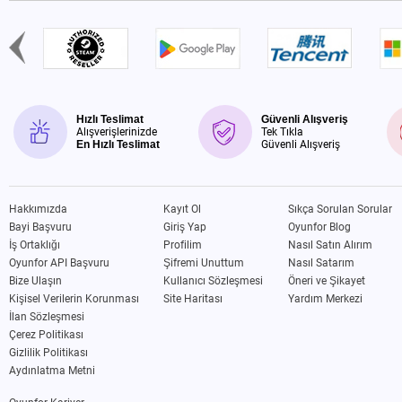
Hızlı Teslimat
Güvenli Alışveriş
Alışverişlerinizde
Tek Tıkla
En Hızlı Teslimat
Güvenli Alışveriş
Hakkımızda
Kayıt Ol
Sıkça Sorulan Sorular
Bayi Başvuru
Giriş Yap
Oyunfor Blog
İş Ortaklığı
Profilim
Nasıl Satın Alırım
Oyunfor API Başvuru
Şifremi Unuttum
Nasıl Satarım
Bize Ulaşın
Kullanıcı Sözleşmesi
Öneri ve Şikayet
Kişisel Verilerin Korunması
Site Haritası
Yardım Merkezi
İlan Sözleşmesi
Çerez Politikası
Gizlilik Politikası
Aydınlatma Metni