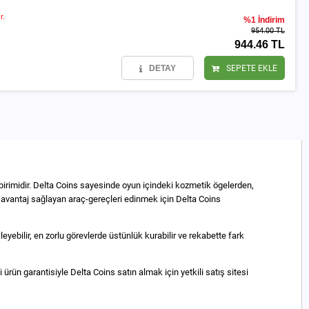
r.
%1 İndirim
954.00 TL
944.46 TL
DETAY
SEPETE EKLE
irimidir. Delta Coins sayesinde oyun içindeki kozmetik ögelerden,
a avantaj sağlayan araç-gereçleri edinmek için Delta Coins
ebilir, en zorlu görevlerde üstünlük kurabilir ve rekabette fark
ürün garantisiyle Delta Coins satın almak için yetkili satış sitesi