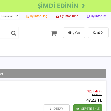
Oyunfor Blog
Oyunfor Tube
Oyunfor TV
Giriş Yap
Kayıt Ol
ye
%1 İndirim
47.70 TL
47.22 TL
DETAY
SEPETE EKLE