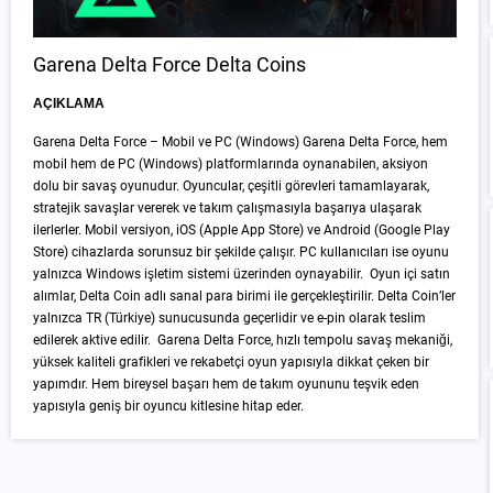
Garena Delta Force Delta Coins
AÇIKLAMA
Garena Delta Force – Mobil ve PC (Windows) Garena Delta Force, hem
mobil hem de PC (Windows) platformlarında oynanabilen, aksiyon
dolu bir savaş oyunudur. Oyuncular, çeşitli görevleri tamamlayarak,
stratejik savaşlar vererek ve takım çalışmasıyla başarıya ulaşarak
ilerlerler. Mobil versiyon, iOS (Apple App Store) ve Android (Google Play
Store) cihazlarda sorunsuz bir şekilde çalışır. PC kullanıcıları ise oyunu
yalnızca Windows işletim sistemi üzerinden oynayabilir. Oyun içi satın
alımlar, Delta Coin adlı sanal para birimi ile gerçekleştirilir. Delta Coin’ler
yalnızca TR (Türkiye) sunucusunda geçerlidir ve e-pin olarak teslim
edilerek aktive edilir. Garena Delta Force, hızlı tempolu savaş mekaniği,
yüksek kaliteli grafikleri ve rekabetçi oyun yapısıyla dikkat çeken bir
yapımdır. Hem bireysel başarı hem de takım oyununu teşvik eden
yapısıyla geniş bir oyuncu kitlesine hitap eder.