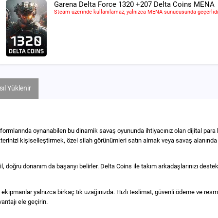
Garena Delta Force 1320 +207 Delta Coins MENA
Steam üzerinde kullanılamaz; yalnızca MENA sunucusunda geçerlidi
ıl Yüklenir
mlarında oynanabilen bu dinamik savaş oyununda ihtiyacınız olan dijital para b
kterinizi kişiselleştirmek, özel silah görünümleri satın almak veya savaş alanınd
ğru donanım da başarıyı belirler. Delta Coins ile takım arkadaşlarınızı destekley
 ekipmanlar yalnızca birkaç tık uzağınızda. Hızlı teslimat, güvenli ödeme ve resmi 
ntajı ele geçirin.