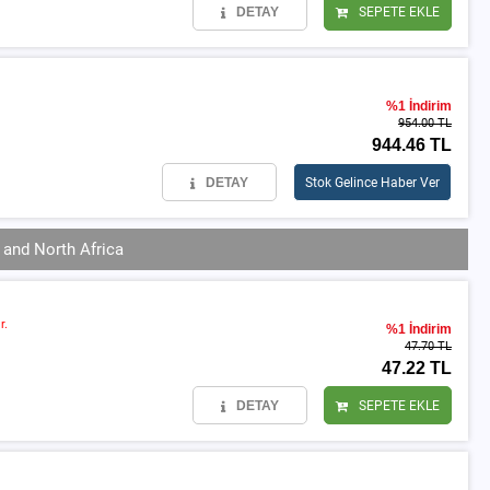
DETAY
SEPETE EKLE
%1 İndirim
954.00 TL
944.46 TL
DETAY
Stok Gelince Haber Ver
and North Africa
r.
%1 İndirim
47.70 TL
47.22 TL
DETAY
SEPETE EKLE