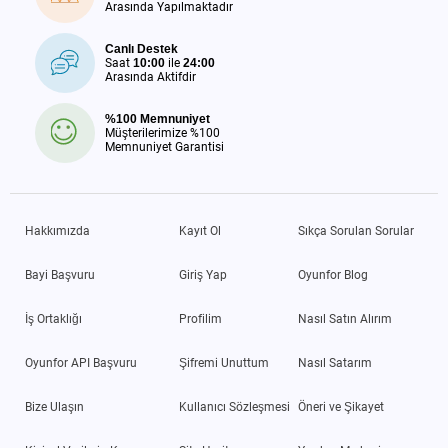
Arasında Yapılmaktadır
Canlı Destek
Saat
10:00
ile
24:00
Arasında Aktifdir
%100 Memnuniyet
Müşterilerimize %100
Memnuniyet Garantisi
Hakkımızda
Kayıt Ol
Sıkça Sorulan Sorular
Bayi Başvuru
Giriş Yap
Oyunfor Blog
İş Ortaklığı
Profilim
Nasıl Satın Alırım
Oyunfor API Başvuru
Şifremi Unuttum
Nasıl Satarım
Bize Ulaşın
Kullanıcı Sözleşmesi
Öneri ve Şikayet