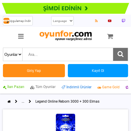
Uygulamayı İndir
Giriş Yap
Kayıt Ol
İlan Pazarı
Tüm Oyunlar
İndirimli Ürünler
Game Gold
...
Legend Online Reborn 3000 + 300 Elmas