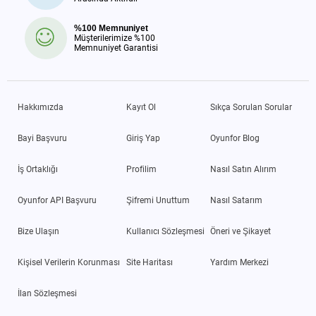
%100 Memnuniyet
Müşterilerimize %100
Memnuniyet Garantisi
Hakkımızda
Kayıt Ol
Sıkça Sorulan Sorular
Bayi Başvuru
Giriş Yap
Oyunfor Blog
İş Ortaklığı
Profilim
Nasıl Satın Alırım
Oyunfor API Başvuru
Şifremi Unuttum
Nasıl Satarım
Bize Ulaşın
Kullanıcı Sözleşmesi
Öneri ve Şikayet
Kişisel Verilerin Korunması
Site Haritası
Yardım Merkezi
İlan Sözleşmesi