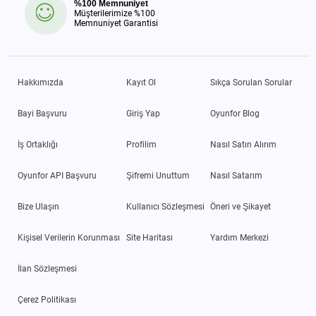
%100 Memnuniyet
Müşterilerimize %100
Memnuniyet Garantisi
Hakkımızda
Kayıt Ol
Sıkça Sorulan Sorular
Bayi Başvuru
Giriş Yap
Oyunfor Blog
İş Ortaklığı
Profilim
Nasıl Satın Alırım
Oyunfor API Başvuru
Şifremi Unuttum
Nasıl Satarım
Bize Ulaşın
Kullanıcı Sözleşmesi
Öneri ve Şikayet
Kişisel Verilerin Korunması
Site Haritası
Yardım Merkezi
İlan Sözleşmesi
Çerez Politikası