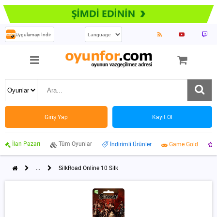
Uygulamayı İndir
Giriş Yap
Kayıt Ol
İlan Pazarı
Tüm Oyunlar
İndirimli Ürünler
Game Gold
...
SilkRoad Online 10 Silk