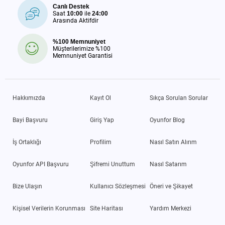
Canlı Destek
Saat
10:00
ile
24:00
Arasında Aktifdir
%100 Memnuniyet
Müşterilerimize %100
Memnuniyet Garantisi
Hakkımızda
Kayıt Ol
Sıkça Sorulan Sorular
Bayi Başvuru
Giriş Yap
Oyunfor Blog
İş Ortaklığı
Profilim
Nasıl Satın Alırım
Oyunfor API Başvuru
Şifremi Unuttum
Nasıl Satarım
Bize Ulaşın
Kullanıcı Sözleşmesi
Öneri ve Şikayet
Kişisel Verilerin Korunması
Site Haritası
Yardım Merkezi