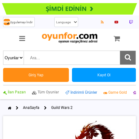
Uygulamayı İndir
Giriş Yap
Kayıt Ol
İlan Pazarı
Tüm Oyunlar
İndirimli Ürünler
Game Gold
AnaSayfa
Guild Wars 2