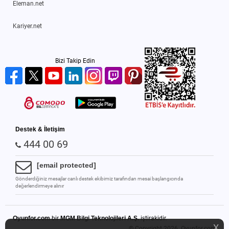
Eleman.net
Kariyer.net
Bizi Takip Edin
Destek & İletişim
444 00 69
[email protected]
Gönderdiğiniz mesajlar canlı destek ekibimiz tarafından mesai başlangıcında
değerlendirmeye alınır
Oyunfor.com
bir
MGM Bilgi Teknolojileri A.Ş.
iştirakidir.
X
© Copyright 2026.
Oyunfor.com