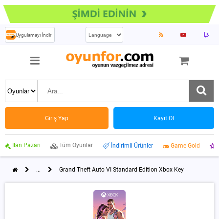
Uygulamayı İndir
Giriş Yap
Kayıt Ol
İlan Pazarı
Tüm Oyunlar
İndirimli Ürünler
Game Gold
...
Grand Theft Auto VI Standard Edition Xbox Key