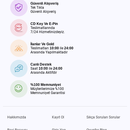
Güvenli Alışveriş
Tek Tıkla
Güvenli Alışveriş
CD Key Ve E-Pin
Teslimatlarında
7/24 Hizmetinizdeyiz.
İlanlar Ve Gold
Teslimatları
10:00
ile
24:00
Arasında Yapılmaktadır
Canlı Destek
Saat
10:00
ile
24:00
Arasında Aktifdir
%100 Memnuniyet
Müşterilerimize %100
Memnuniyet Garantisi
Hakkımızda
Kayıt Ol
Sıkça Sorulan Sorular
Bayi Başvuru
Giriş Yap
Oyunfor Blog