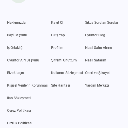
Hakkımızda
Kayıt Ol
Sıkça Sorulan Sorular
Bayi Başvuru
Giriş Yap
Oyunfor Blog
İş Ortaklığı
Profilim
Nasıl Satın Alırım
Oyunfor API Başvuru
Şifremi Unuttum
Nasıl Satarım
Bize Ulaşın
Kullanıcı Sözleşmesi
Öneri ve Şikayet
Kişisel Verilerin Korunması
Site Haritası
Yardım Merkezi
İlan Sözleşmesi
Çerez Politikası
Gizlilik Politikası