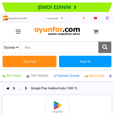
Uygulamayı İndir
Giriş Yap
Kayıt Ol
İlan Pazarı
Tüm Oyunlar
İndirimli Ürünler
Game Gold
...
Google Play Hediye Kodu 1500 TL