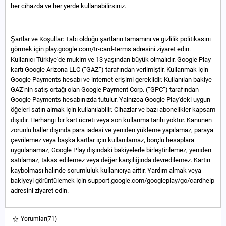
her cihazda ve her yerde kullanabilirsiniz.
Şartlar ve Koşullar: Tabi olduğu şartların tamamını ve gizlilik politikasını
görmek için play.google.com/tr-card-terms adresini ziyaret edin.
Kullanıcı Türkiye'de mukim ve 13 yaşından büyük olmalıdır. Google Play
kartı Google Arizona LLC (“GAZ”) tarafından verilmiştir. Kullanmak için
Google Payments hesabı ve internet erişimi gereklidir. Kullanılan bakiye
GAZ'nin satış ortağı olan Google Payment Corp. (“GPC”) tarafından
Google Payments hesabınızda tutulur. Yalnızca Google Play'deki uygun
öğeleri satın almak için kullanılabilir. Cihazlar ve bazı abonelikler kapsam
dışıdır. Herhangi bir kart ücreti veya son kullanma tarihi yoktur. Kanunen
zorunlu haller dışında para iadesi ve yeniden yükleme yapılamaz, paraya
çevrilemez veya başka kartlar için kullanılamaz, borçlu hesaplara
uygulanamaz, Google Play dışındaki bakiyelerle birleştirilemez, yeniden
satılamaz, takas edilemez veya değer karşılığında devredilemez. Kartın
kaybolması halinde sorumluluk kullanıcıya aittir. Yardım almak veya
bakiyeyi görüntülemek için support.google.com/googleplay/go/cardhelp
adresini ziyaret edin.
Yorumlar
(71)