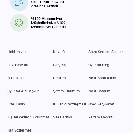
Saat
10:00
ile
24:00
Arasında Aktifdir
%100 Memnuniyet
Müşterilerimize %100
Memnuniyet Garantisi
Hakkımızda
Kayıt Ol
Sıkça Sorulan Sorular
Bayi Başvuru
Giriş Yap
Oyunfor Blog
İş Ortaklığı
Profilim
Nasıl Satın Alırım
Oyunfor API Başvuru
Şifremi Unuttum
Nasıl Satarım
Bize Ulaşın
Kullanıcı Sözleşmesi
Öneri ve Şikayet
Kişisel Verilerin Korunması
Site Haritası
Yardım Merkezi
İlan Sözleşmesi