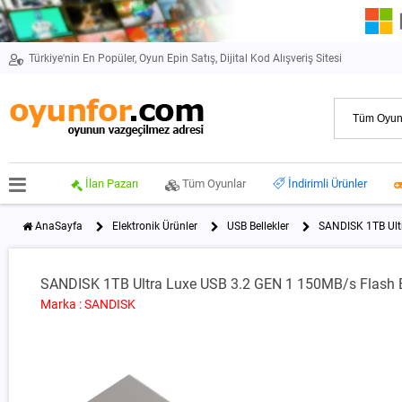
Türkiye'nin En Popüler, Oyun Epin Satış, Dijital Kod Alışveriş Sitesi
İlan Pazarı
Tüm Oyunlar
İndirimli Ürünler
AnaSayfa
Elektronik Ürünler
USB Bellekler
SANDISK 1TB Ult
SANDISK 1TB Ultra Luxe USB 3.2 GEN 1 150MB/s Flash B
Marka : SANDISK