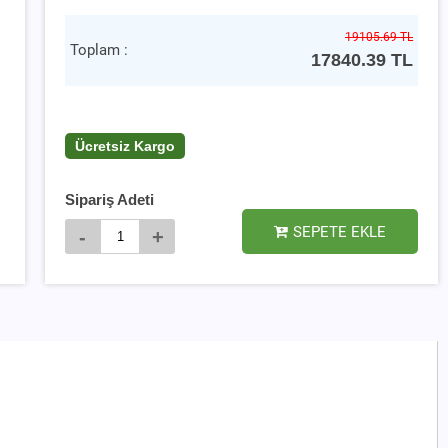
19105.69 TL
Toplam :
17840.39
TL
Ücretsiz Kargo
Sipariş Adeti
SEPETE EKLE
-
+