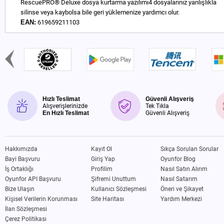
RescuePRO® Deluxe dosya kurtarma yazılımı4 dosyalarınız yanlışlıkla
silinse veya kaybolsa bile geri yüklemenize yardımcı olur.
EAN:
619659211103
Hızlı Teslimat
Güvenli Alışveriş
Alışverişlerinizde
Tek Tıkla
En Hızlı Teslimat
Güvenli Alışveriş
Hakkımızda
Kayıt Ol
Sıkça Sorulan Sorular
Bayi Başvuru
Giriş Yap
Oyunfor Blog
İş Ortaklığı
Profilim
Nasıl Satın Alırım
Oyunfor API Başvuru
Şifremi Unuttum
Nasıl Satarım
Bize Ulaşın
Kullanıcı Sözleşmesi
Öneri ve Şikayet
Kişisel Verilerin Korunması
Site Haritası
Yardım Merkezi
İlan Sözleşmesi
Çerez Politikası