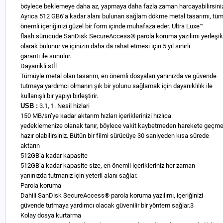
böylece beklemeye daha az, yapmaya daha fazla zaman harcayabilirsini
Ayrıca 512 GB6’a kadar alanı bulunan sağlam dökme metal tasarımı, tü
önemli içeriğinizi güzel bir form içinde muhafaza eder. Ultra Luxe™
flash sürücüde SanDisk SecureAccess® parola koruma yazılımı yerleşik
olarak bulunur ve içinizin daha da rahat etmesi için 5 yıl sınırlı
garanti ile sunulur.
Dayanikli stİl
Tümüyle metal olan tasarım, en önemli dosyaları yanınızda ve güvende
tutmaya yardımcı olmanın şık bir yolunu sağlamak için dayanıklılık ile
kullanışlı bir yapıyı birleştirir.
USB :
3.1, 1. Nesil hizlari
150 MB/sn’ye kadar aktarım hızları içeriklerinizi hızlıca
yedeklemenize olanak tanır, böylece vakit kaybetmeden harekete geçm
hazır olabilirsiniz. Bütün bir filmi sürücüye 30 saniyeden kısa sürede
aktarın
512GB’a kadar kapasite
512GB’a kadar kapasite size, en önemli içerikleriniz her zaman
yanınızda tutmanız için yeterli alanı sağlar.
Parola koruma
Dahili SanDisk SecureAccess® parola koruma yazılımı, içeriğinizi
güvende tutmaya yardımcı olacak güvenilir bir yöntem sağlar.3
Kolay dosya kurtarma