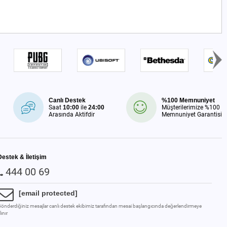
Canlı Destek
%100 Memnuniyet
Saat
10:00
ile
24:00
Müşterilerimize %100
Arasında Aktifdir
Memnuniyet Garantisi
Destek & İletişim
444 00 69
[email protected]
önderdiğiniz mesajlar canlı destek ekibimiz tarafından mesai başlangıcında değerlendirmeye
lınır