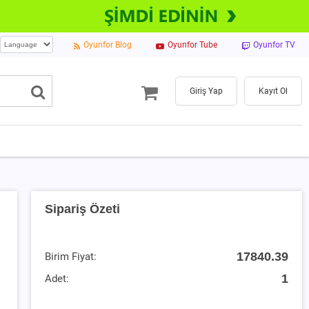
Oyunfor Blog
Oyunfor Tube
Oyunfor TV
Giriş Yap
Kayıt Ol
Sipariş Özeti
17840.39
Birim Fiyat:
1
Adet: