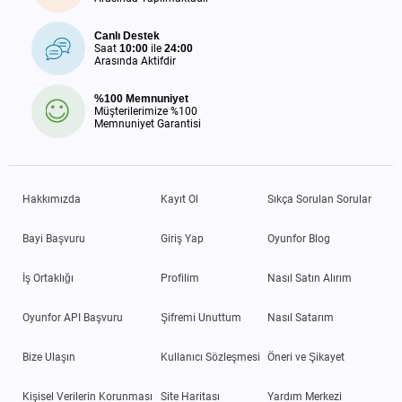
Canlı Destek
Saat
10:00
ile
24:00
Arasında Aktifdir
%100 Memnuniyet
Müşterilerimize %100
Memnuniyet Garantisi
Hakkımızda
Kayıt Ol
Sıkça Sorulan Sorular
Bayi Başvuru
Giriş Yap
Oyunfor Blog
İş Ortaklığı
Profilim
Nasıl Satın Alırım
Oyunfor API Başvuru
Şifremi Unuttum
Nasıl Satarım
Bize Ulaşın
Kullanıcı Sözleşmesi
Öneri ve Şikayet
Kişisel Verilerin Korunması
Site Haritası
Yardım Merkezi