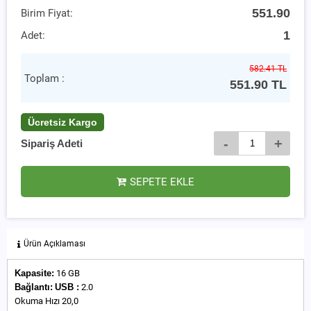
551.90
Birim Fiyat:
1
Adet:
582.41 TL
Toplam :
551.90
TL
Ücretsiz Kargo
-
+
Sipariş Adeti
SEPETE EKLE
Ürün Açıklaması
Kapasite:
16 GB
Bağlantı:
USB :
2.0
Okuma Hızı 20,0