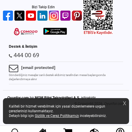
Bizi Takip Edin
Destek & İletişim
444 00 69
[email protected]
Gönderdiğiniz mesajlar canlı destek ekibimiz tarafından mesai başlangıcında
değerlendirmeye alınır
Oyunfor.com
bir
MGM Bilgi Teknolojileri A.Ş.
iştirakidir.
X
© Copyright 2026.
Oyunfor.com
Kaliteli bir hizmet verebilmek için yasal düzenlemelere uygun
çerezlerinizi kullanmaktayız.
Detaylı bilgi için
Gizlilik ve Çerez Politikamızı
inceleyebilirsiniz.