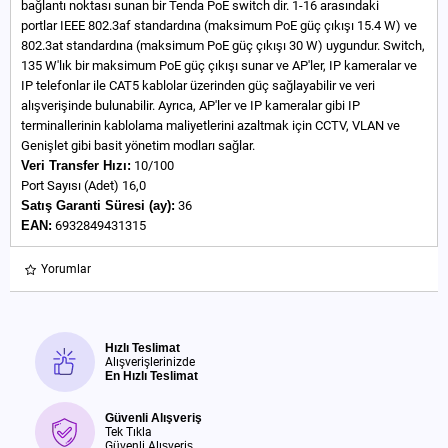
bağlantı noktası sunan bir Tenda PoE switch dir. 1-16 arasındaki
portlar IEEE 802.3af standardına (maksimum PoE güç çıkışı 15.4 W) ve
802.3at standardına (maksimum PoE güç çıkışı 30 W) uygundur. Switch,
135 W'lık bir maksimum PoE güç çıkışı sunar ve AP'ler, IP kameralar ve
IP telefonlar ile CAT5 kablolar üzerinden güç sağlayabilir ve veri
alışverişinde bulunabilir. Ayrıca, AP'ler ve IP kameralar gibi IP
terminallerinin kablolama maliyetlerini azaltmak için CCTV, VLAN ve
Genişlet gibi basit yönetim modları sağlar.
Veri Transfer Hızı:
10/100
Port Sayısı (Adet) 16,0
Satış Garanti Süresi (ay):
36
EAN:
6932849431315
Yorumlar
Hızlı Teslimat
Alışverişlerinizde
En Hızlı Teslimat
Güvenli Alışveriş
Tek Tıkla
Güvenli Alışveriş