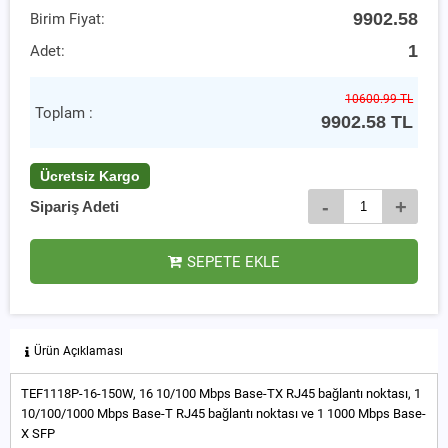
9902.58
Birim Fiyat:
1
Adet:
10600.99 TL
Toplam :
9902.58
TL
Ücretsiz Kargo
-
+
Sipariş Adeti
SEPETE EKLE
Ürün Açıklaması
TEF1118P-16-150W, 16 10/100 Mbps Base-TX RJ45 bağlantı noktası, 1
10/100/1000 Mbps Base-T RJ45 bağlantı noktası ve 1 1000 Mbps Base-
X SFP