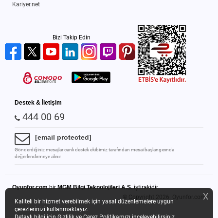
Kariyer.net
Bizi Takip Edin
Destek & İletişim
444 00 69
[email protected]
Gönderdiğiniz mesajlar canlı destek ekibimiz tarafından mesai başlangıcında
değerlendirmeye alınır
Oyunfor.com
bir
MGM Bilgi Teknolojileri A.Ş.
iştirakidir.
X
© Copyright 2026.
Oyunfor.com
Kaliteli bir hizmet verebilmek için yasal düzenlemelere uygun
çerezlerinizi kullanmaktayız.
Detaylı bilgi için
Gizlilik ve Çerez Politikamızı
inceleyebilirsiniz.