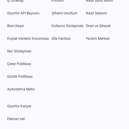
İş Ortaklığı
Profilim
Nasıl Satın Alırım
Oyunfor API Başvuru
Şifremi Unuttum
Nasıl Satarım
Bize Ulaşın
Kullanıcı Sözleşmesi
Öneri ve Şikayet
Kişisel Verilerin Korunması
Site Haritası
Yardım Merkezi
İlan Sözleşmesi
Çerez Politikası
Gizlilik Politikası
Aydınlatma Metni
Oyunfor Kariyer
Eleman.net