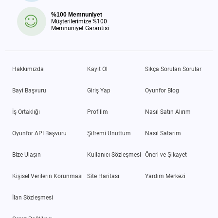
%100 Memnuniyet
Müşterilerimize %100
Memnuniyet Garantisi
Hakkımızda
Kayıt Ol
Sıkça Sorulan Sorular
Bayi Başvuru
Giriş Yap
Oyunfor Blog
İş Ortaklığı
Profilim
Nasıl Satın Alırım
Oyunfor API Başvuru
Şifremi Unuttum
Nasıl Satarım
Bize Ulaşın
Kullanıcı Sözleşmesi
Öneri ve Şikayet
Kişisel Verilerin Korunması
Site Haritası
Yardım Merkezi
İlan Sözleşmesi