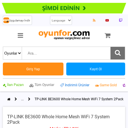
Uygulamayı İndir
Giriş Yap
Kayıt Ol
İlan Pazarı
Tüm Oyunlar
İndirimli Ürünler
Game Gold
...
TP-LINK BE3600 Whole Home Mesh WiFi 7 System 2Pack
TP-LINK BE3600 Whole Home Mesh WiFi 7 System
2Pack