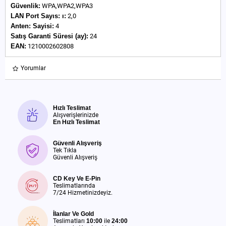
Güvenlik:
WPA,WPA2,WPA3
LAN Port Sayıs:
ı:
2,0
Anten:
Sayisi:
4
Satış Garanti Süresi (ay):
24
EAN:
1210002602808
Yorumlar
Hızlı Teslimat
Alışverişlerinizde
En Hızlı Teslimat
Güvenli Alışveriş
Tek Tıkla
Güvenli Alışveriş
CD Key Ve E-Pin
Teslimatlarında
7/24 Hizmetinizdeyiz.
İlanlar Ve Gold
Teslimatları
10:00
ile
24:00