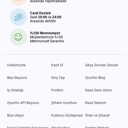
Arasında Yapılmaktadır
Canlı Destek
Saat
10:00
ile
24:00
Arasında Aktifdir
%100 Memnuniyet
Müşterilerimize %100
Memnuniyet Garantisi
Hakkımızda
Kayıt Ol
Sıkça Sorulan Sorular
Bayi Başvuru
Giriş Yap
Oyunfor Blog
İş Ortaklığı
Profilim
Nasıl Satın Alırım
Oyunfor API Başvuru
Şifremi Unuttum
Nasıl Satarım
Bize Ulaşın
Kullanıcı Sözleşmesi
Öneri ve Şikayet