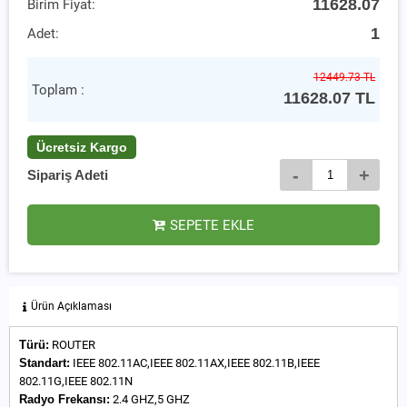
11628.07
Birim Fiyat:
1
Adet:
12449.73 TL
Toplam :
11628.07
TL
Ücretsiz Kargo
-
+
Sipariş Adeti
SEPETE EKLE
Ürün Açıklaması
Türü:
ROUTER
Standart:
IEEE 802.11AC,IEEE 802.11AX,IEEE 802.11B,IEEE
802.11G,IEEE 802.11N
Radyo Frekansı:
2.4 GHZ,5 GHZ