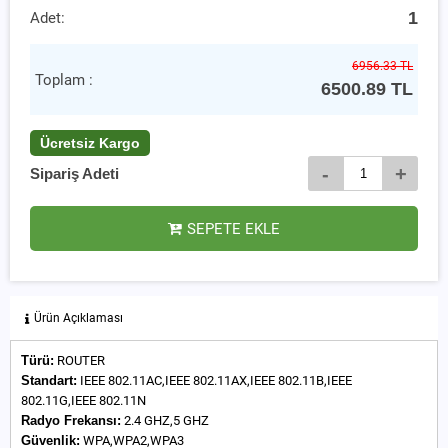
1
Adet:
6956.33 TL
Toplam :
6500.89
TL
Ücretsiz Kargo
-
+
Sipariş Adeti
SEPETE EKLE
Ürün Açıklaması
Türü:
ROUTER
Standart:
IEEE 802.11AC,IEEE 802.11AX,IEEE 802.11B,IEEE
802.11G,IEEE 802.11N
Radyo Frekansı:
2.4 GHZ,5 GHZ
Güvenlik:
WPA,WPA2,WPA3