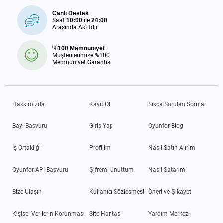
Canlı Destek
Saat
10:00
ile
24:00
Arasında Aktifdir
%100 Memnuniyet
Müşterilerimize %100
Memnuniyet Garantisi
Hakkımızda
Kayıt Ol
Sıkça Sorulan Sorular
Bayi Başvuru
Giriş Yap
Oyunfor Blog
İş Ortaklığı
Profilim
Nasıl Satın Alırım
Oyunfor API Başvuru
Şifremi Unuttum
Nasıl Satarım
Bize Ulaşın
Kullanıcı Sözleşmesi
Öneri ve Şikayet
Kişisel Verilerin Korunması
Site Haritası
Yardım Merkezi