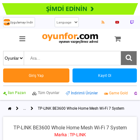
Uygulamayı İndir
Giriş Yap
Kayıt Ol
İlan Pazarı
Tüm Oyunlar
İndirimli Ürünler
Game Gold
...
TP-LINK BE3600 Whole Home Mesh Wi-Fi 7 System
TP-LINK BE3600 Whole Home Mesh Wi-Fi 7 System
Marka : TP-LINK