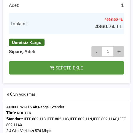
1
Adet:
4663.50 TL
Toplam :
4360.74
TL
Ücretsiz Kargo
-
+
Sipariş Adeti
SEPETE EKLE
Ürün Açıklaması
AX3000 Wi-Fi 6 Air Range Extender
Türü:
ROUTER
Standart:
IEEE 802.11B,IEEE 802.11G,IEEE 802.11N,IEEE 802.11AC,IEEE
802.11AX
2.4 GHz Veri Hızı 574 Mbps