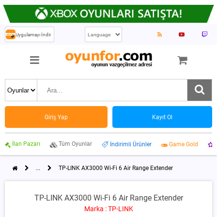
Uygulamayı İndir
Giriş Yap
Kayıt Ol
İlan Pazarı
Tüm Oyunlar
İndirimli Ürünler
Game Gold
...
TP-LINK AX3000 Wi-Fi 6 Air Range Extender
TP-LINK AX3000 Wi-Fi 6 Air Range Extender
Marka : TP-LINK