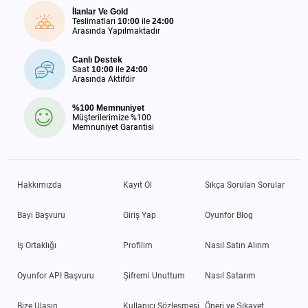
İlanlar Ve Gold
Teslimatları
10:00
ile
24:00
Arasında Yapılmaktadır
Canlı Destek
Saat
10:00
ile
24:00
Arasında Aktifdir
%100 Memnuniyet
Müşterilerimize %100
Memnuniyet Garantisi
Hakkımızda
Kayıt Ol
Sıkça Sorulan Sorular
Bayi Başvuru
Giriş Yap
Oyunfor Blog
İş Ortaklığı
Profilim
Nasıl Satın Alırım
Oyunfor API Başvuru
Şifremi Unuttum
Nasıl Satarım
Bize Ulaşın
Kullanıcı Sözleşmesi
Öneri ve Şikayet