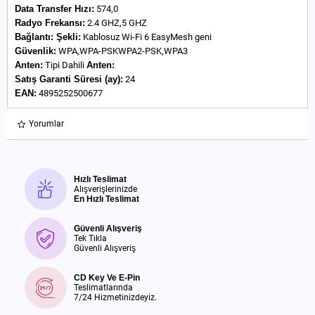
Data Transfer Hızı:
574,0
Radyo Frekansı:
2.4 GHZ,5 GHZ
Bağlantı:
Şekli:
Kablosuz Wi-Fi 6 EasyMesh geni
Güvenlik:
WPA,WPA-PSKWPA2-PSK,WPA3
Anten:
Tipi Dahili
Anten:
Satış Garanti Süresi (ay):
24
EAN:
4895252500677
Yorumlar
Hızlı Teslimat
Alışverişlerinizde
En Hızlı Teslimat
Güvenli Alışveriş
Tek Tıkla
Güvenli Alışveriş
CD Key Ve E-Pin
Teslimatlarında
7/24 Hizmetinizdeyiz.