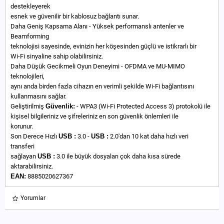
destekleyerek
esnek ve güvenilir bir kablosuz bağlantı sunar.
Daha Geniş Kapsama Alanı - Yüksek performanslı antenler ve
Beamforming
teknolojisi sayesinde, evinizin her köşesinden güçlü ve istikrarlı bir
Wi-Fi sinyaline sahip olabilirsiniz.
Daha Düşük Gecikmeli Oyun Deneyimi - OFDMA ve MU-MIMO
teknolojileri,
aynı anda birden fazla cihazın en verimli şekilde Wi-Fi bağlantısını
kullanmasını sağlar.
Geliştirilmiş
Güvenlik:
- WPA3 (Wi-Fi Protected Access 3) protokolü ile
kişisel bilgileriniz ve şifreleriniz en son güvenlik önlemleri ile
korunur.
Son Derece Hızlı
USB :
3.0 -
USB :
2.0'dan 10 kat daha hızlı veri
transferi
sağlayan
USB :
3.0 ile büyük dosyaları çok daha kısa sürede
aktarabilirsiniz.
EAN:
8885020627367
Yorumlar