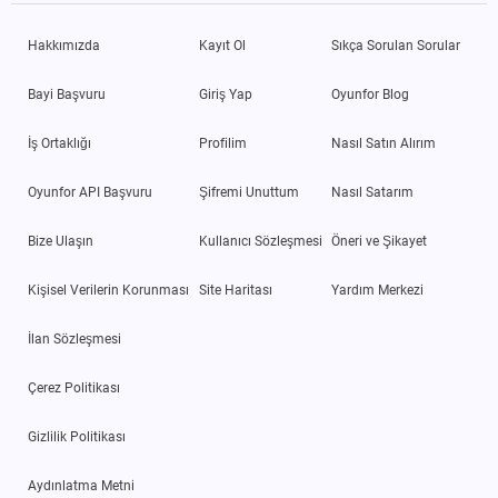
Hakkımızda
Kayıt Ol
Sıkça Sorulan Sorular
Bayi Başvuru
Giriş Yap
Oyunfor Blog
İş Ortaklığı
Profilim
Nasıl Satın Alırım
Oyunfor API Başvuru
Şifremi Unuttum
Nasıl Satarım
Bize Ulaşın
Kullanıcı Sözleşmesi
Öneri ve Şikayet
Kişisel Verilerin Korunması
Site Haritası
Yardım Merkezi
İlan Sözleşmesi
Çerez Politikası
Gizlilik Politikası
Aydınlatma Metni