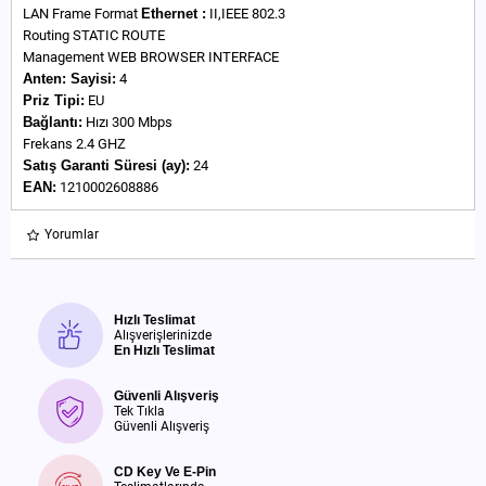
LAN Frame Format
Ethernet :
II,IEEE 802.3
Routing STATIC ROUTE
Management WEB BROWSER INTERFACE
Anten:
Sayisi:
4
Priz Tipi:
EU
Bağlantı:
Hızı 300 Mbps
Frekans 2.4 GHZ
Satış Garanti Süresi (ay):
24
EAN:
1210002608886
Yorumlar
Hızlı Teslimat
Alışverişlerinizde
En Hızlı Teslimat
Güvenli Alışveriş
Tek Tıkla
Güvenli Alışveriş
CD Key Ve E-Pin