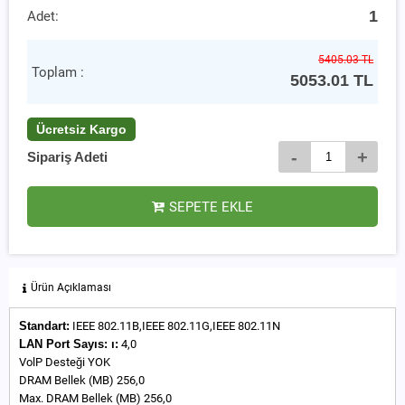
1
Adet:
5405.03 TL
Toplam :
5053.01
TL
Ücretsiz Kargo
-
+
Sipariş Adeti
SEPETE EKLE
Ürün Açıklaması
Standart:
IEEE 802.11B,IEEE 802.11G,IEEE 802.11N
LAN Port Sayıs:
ı:
4,0
VolP Desteği YOK
DRAM Bellek (MB) 256,0
Max. DRAM Bellek (MB) 256,0