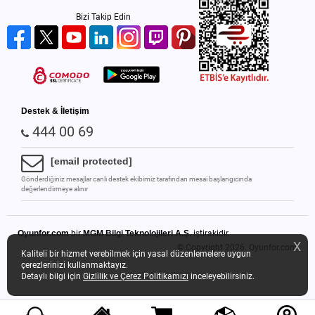
Bizi Takip Edin
Destek & İletişim
444 00 69
[email protected]
Gönderdiğiniz mesajlar canlı destek ekibimiz tarafından mesai başlangıcında
değerlendirmeye alınır
Oyunfor.com
bir
MGM Bilgi Teknolojileri A.Ş.
iştirakidir.
X
© Copyright 2026.
Oyunfor.com
Kaliteli bir hizmet verebilmek için yasal düzenlemelere uygun
çerezlerinizi kullanmaktayız.
Detaylı bilgi için
Gizlilik ve Çerez Politikamızı
inceleyebilirsiniz.