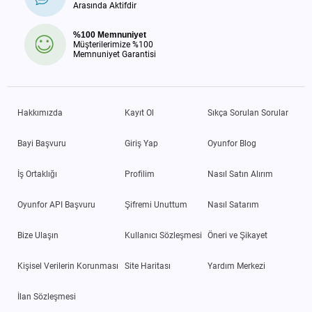
Arasında Aktifdir
%100 Memnuniyet
Müşterilerimize %100
Memnuniyet Garantisi
Hakkımızda
Kayıt Ol
Sıkça Sorulan Sorular
Bayi Başvuru
Giriş Yap
Oyunfor Blog
İş Ortaklığı
Profilim
Nasıl Satın Alırım
Oyunfor API Başvuru
Şifremi Unuttum
Nasıl Satarım
Bize Ulaşın
Kullanıcı Sözleşmesi
Öneri ve Şikayet
Kişisel Verilerin Korunması
Site Haritası
Yardım Merkezi
İlan Sözleşmesi