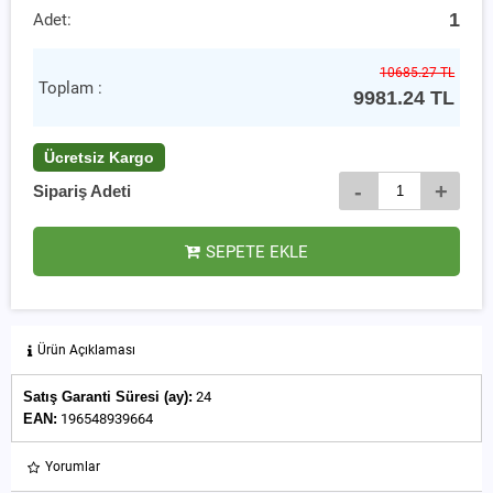
1
Adet:
10685.27 TL
Toplam :
9981.24
TL
Ücretsiz Kargo
-
+
Sipariş Adeti
SEPETE EKLE
Ürün Açıklaması
Satış Garanti Süresi (ay):
24
EAN:
196548939664
Yorumlar