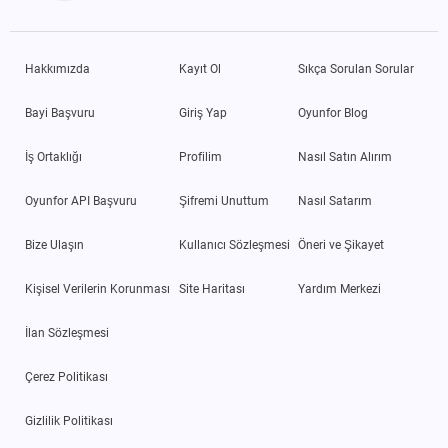
Hakkımızda
Kayıt Ol
Sıkça Sorulan Sorular
Bayi Başvuru
Giriş Yap
Oyunfor Blog
İş Ortaklığı
Profilim
Nasıl Satın Alırım
Oyunfor API Başvuru
Şifremi Unuttum
Nasıl Satarım
Bize Ulaşın
Kullanıcı Sözleşmesi
Öneri ve Şikayet
Kişisel Verilerin Korunması
Site Haritası
Yardım Merkezi
İlan Sözleşmesi
Çerez Politikası
Gizlilik Politikası