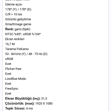
İzleme açısı
178º (Y) / 178º (D)
C/R > 10 ise
Görüntü geliştirme
SmartImage game
Renk:
gamı (tipik)
NTSC %85*, sRGB %104*
Ekran renkleri
16,7 M
Tarama Frekansı
53 - 84 kHz (Y) / 48 - 75 Hz (D)
sRGB
Evet
Flicker-free
Evet
LowBlue Modu
Evet
FreeSync
Evet
Ekran Büyüklüğü (inç):
31,5
Çözünürlük:
(max):
1920 X 1080
Tepki Süresi:
4 ms