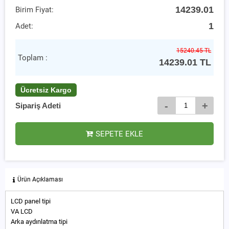
14239.01
Birim Fiyat:
1
Adet:
15240.45 TL
Toplam :
14239.01
TL
Ücretsiz Kargo
-
+
Sipariş Adeti
SEPETE EKLE
Ürün Açıklaması
LCD panel tipi
VA LCD
Arka aydınlatma tipi