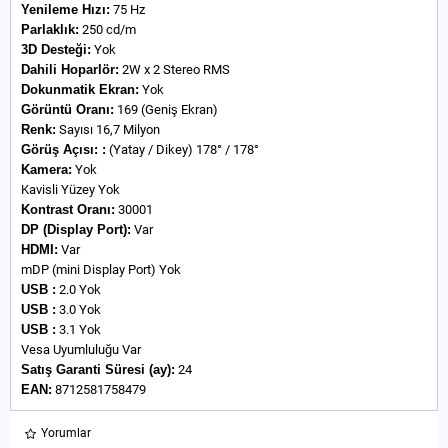
Yenileme Hızı:
75 Hz
Parlaklık:
250 cd/m
3D Desteği:
Yok
Dahili Hoparlör:
2W x 2 Stereo RMS
Dokunmatik Ekran:
Yok
Görüntü Oranı:
169 (Geniş Ekran)
Renk:
Sayısı 16,7 Milyon
Görüş Açısı:
:
(Yatay / Dikey) 178° / 178°
Kamera:
Yok
Kavisli Yüzey Yok
Kontrast Oranı:
30001
DP (Display Port):
Var
HDMI:
Var
mDP (mini Display Port) Yok
USB :
2.0 Yok
USB :
3.0 Yok
USB :
3.1 Yok
Vesa Uyumluluğu Var
Satış Garanti Süresi (ay):
24
EAN:
8712581758479
Yorumlar