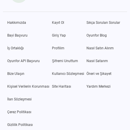
Hakkımızda
Kayıt Ol
Sıkça Sorulan Sorular
Bayi Başvuru
Giriş Yap
Oyunfor Blog
İş Ortaklığı
Profilim
Nasıl Satın Alırım
Oyunfor API Başvuru
Şifremi Unuttum
Nasıl Satarım
Bize Ulaşın
Kullanıcı Sözleşmesi
Öneri ve Şikayet
Kişisel Verilerin Korunması
Site Haritası
Yardım Merkezi
İlan Sözleşmesi
Çerez Politikası
Gizlilik Politikası