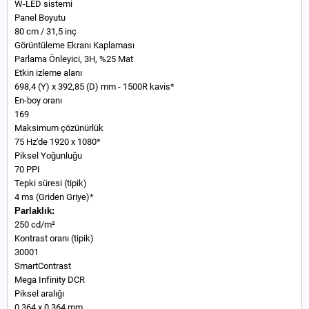
W-LED sistemi
Panel Boyutu
80 cm / 31,5 inç
Görüntüleme Ekranı Kaplaması
Parlama Önleyici, 3H, %25 Mat
Etkin izleme alanı
698,4 (Y) x 392,85 (D) mm - 1500R kavis*
En-boy oranı
169
Maksimum çözünürlük
75 Hz'de 1920 x 1080*
Piksel Yoğunluğu
70 PPI
Tepki süresi (tipik)
4 ms (Griden Griye)*
Parlaklık:
250 cd/m²
Kontrast oranı (tipik)
30001
SmartContrast
Mega Infinity DCR
Piksel aralığı
0,364 x 0,364 mm