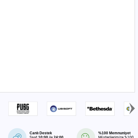
Canlı Destek
%100 Memnuniyet
Saat
10:00
ile
24:00
Müşterilerimize %100