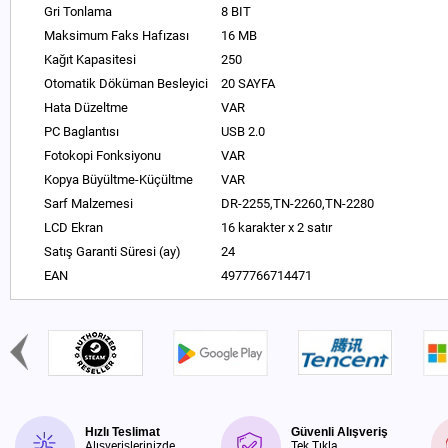
Gri Tonlama
8 BIT
Maksimum Faks Hafızası
16 MB
Kağıt Kapasitesi
250
Otomatik Döküman Besleyici
20 SAYFA
Hata Düzeltme
VAR
PC Baglantısı
USB 2.0
Fotokopi Fonksiyonu
VAR
Kopya Büyültme-Küçültme
VAR
Sarf Malzemesi
DR-2255,TN-2260,TN-2280
LCD Ekran
16 karakter x 2 satır
Satış Garanti Süresi (ay)
24
EAN
4977766714471
Hızlı Teslimat
Güvenli Alışveriş
Alışverişlerinizde
Tek Tıkla