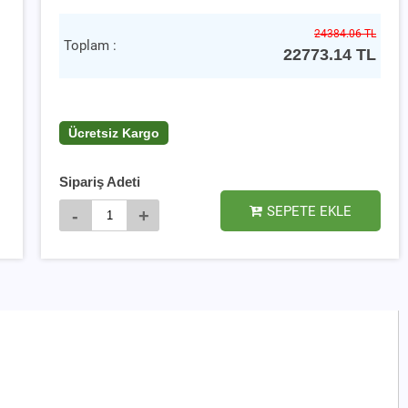
24384.06 TL
Toplam :
22773.14
TL
Ücretsiz Kargo
Sipariş Adeti
SEPETE EKLE
-
+