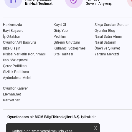
En Hızlı Teslimat
Güvenli Alışveriş
Hakkımızda
Kayıt Ol
Sıkça Sorulan Sorular
Bayi Başvuru
Giriş Yap
Oyunfor Blog
İş Ortaklığı
Profilim
Nasıl Satın Alırım
Oyunfor API Başvuru
Şifremi Unuttum
Nasıl Satarım
Bize Ulaşın
Kullanıcı Sözleşmesi
Öneri ve Şikayet
Kişisel Verilerin Korunması
Site Haritası
Yardım Merkezi
İlan Sözleşmesi
Çerez Politikası
Gizlilik Politikası
Aydınlatma Metni
Oyunfor Kariyer
Eleman.net
Kariyer.net
Oyunfor.com
bir
MGM Bilgi Teknolojileri A.Ş.
iştirakidir.
X
Kaliteli bir hizmet verebilmek için yasal