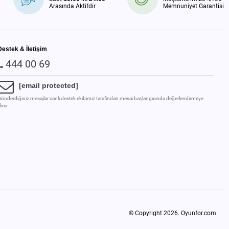
Arasında Aktifdir
Memnuniyet Garantisi
Destek & İletişim
444 00 69
[email protected]
önderdiğiniz mesajlar canlı destek ekibimiz tarafından mesai başlangıcında değerlendirmeye
lınır
© Copyright 2026.
Oyunfor.com