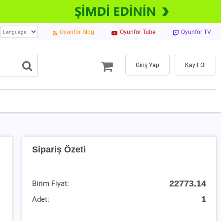
Oyunfor Blog
Oyunfor Tube
Oyunfor TV
Giriş Yap
Kayıt Ol
Sipariş Özeti
22773.14
Birim Fiyat:
1
Adet: