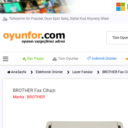
Türkiye'nin En Popüler, Oyun Epin Satış, Dijital Kod Alışveriş Sitesi
İlan Pazarı
Tüm Oyunlar
İndirimli Ürünler
AnaSayfa
Elektronik Ürünler
Lazer Fakslar
BROTHER Fax Ci
BROTHER Fax Cihazı
Marka : BROTHER