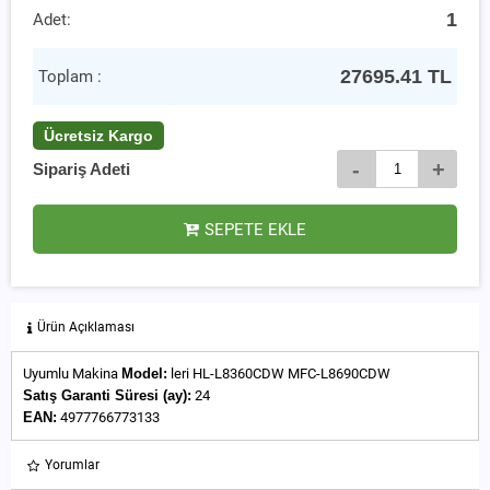
1
Adet:
27695.41
TL
Toplam :
Ücretsiz Kargo
-
+
Sipariş Adeti
SEPETE EKLE
Ürün Açıklaması
Uyumlu Makina
Model:
leri HL-L8360CDW MFC-L8690CDW
Satış Garanti Süresi (ay):
24
EAN:
4977766773133
Yorumlar