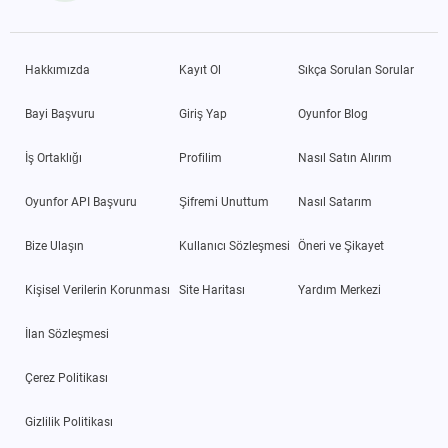
Hakkımızda
Kayıt Ol
Sıkça Sorulan Sorular
Bayi Başvuru
Giriş Yap
Oyunfor Blog
İş Ortaklığı
Profilim
Nasıl Satın Alırım
Oyunfor API Başvuru
Şifremi Unuttum
Nasıl Satarım
Bize Ulaşın
Kullanıcı Sözleşmesi
Öneri ve Şikayet
Kişisel Verilerin Korunması
Site Haritası
Yardım Merkezi
İlan Sözleşmesi
Çerez Politikası
Gizlilik Politikası