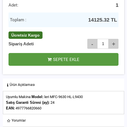
1
Adet:
14125.32
TL
Toplam :
Ücretsiz Kargo
-
+
Sipariş Adeti
SEPETE EKLE
Ürün Açıklaması
Uyumlu Makina
Model:
leri MFC-9630 HL-L9430
Satış Garanti Süresi (ay):
24
EAN:
4977766820660
Yorumlar