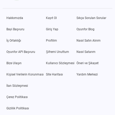
Hakkımızda
Kayıt Ol
Sıkça Sorulan Sorular
Bayi Başvuru
Giriş Yap
Oyunfor Blog
İş Ortaklığı
Profilim
Nasıl Satın Alırım
Oyunfor API Başvuru
Şifremi Unuttum
Nasıl Satarım
Bize Ulaşın
Kullanıcı Sözleşmesi
Öneri ve Şikayet
Kişisel Verilerin Korunması
Site Haritası
Yardım Merkezi
İlan Sözleşmesi
Çerez Politikası
Gizlilik Politikası