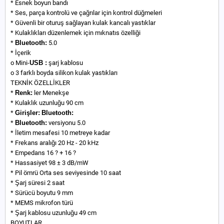
* Esnek boyun bandı
* Ses, parça kontrolü ve çağrılar için kontrol düğmeleri
* Güvenli bir oturuş sağlayan kulak kancalı yastıklar
* Kulaklıkları düzenlemek için mıknatıs özelliği
*
Bluetooth:
5.0
* İçerik
o Mini-
USB :
şarj kablosu
o 3 farklı boyda silikon kulak yastıkları
TEKNİK ÖZELLİKLER
*
Renk:
ler Menekşe
* Kulaklık uzunluğu 90 cm
*
Girişler:
Bluetooth:
*
Bluetooth:
versiyonu 5.0
* İletim mesafesi 10 metreye kadar
* Frekans aralığı 20 Hz - 20 kHz
* Empedans 16 ? + 16 ?
* Hassasiyet 98 ± 3 dB/mW
* Pil ömrü Orta ses seviyesinde 10 saat
* Şarj süresi 2 saat
* Sürücü boyutu 9 mm
* MEMS mikrofon türü
* Şarj kablosu uzunluğu 49 cm
BOYUTLAR