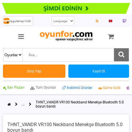
Uygulamayı İndir
Giriş Yap
Kayıt Ol
İlan Pazarı
Tüm Oyunlar
İndirimli Ürünler
Game Gold
THNT_VANDR VR100 Neckband Menekşe Bluetooth 5.0
...
boyun bandı
THNT_VANDR VR100 Neckband Menekşe Bluetooth 5.0
boyun bandı