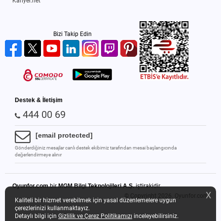
Kariyer.net
Bizi Takip Edin
Destek & İletişim
444 00 69
[email protected]
Gönderdiğiniz mesajlar canlı destek ekibimiz tarafından mesai başlangıcında
değerlendirmeye alınır
Oyunfor.com
bir
MGM Bilgi Teknolojileri A.Ş.
iştirakidir.
X
© Copyright 2026.
Oyunfor.com
Kaliteli bir hizmet verebilmek için yasal düzenlemelere uygun
çerezlerinizi kullanmaktayız.
Detaylı bilgi için
Gizlilik ve Çerez Politikamızı
inceleyebilirsiniz.